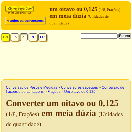
um oitavo ou 0,125
(1/8, Frações)
em meia dúzia
(Unidades de
< todos os conversores
quantidade)
EN
ES
PT
RU
FR
Conversão de Pesos e Medidas
>
Conversores especiais
>
Conversão de
frações e porcentagens
>
Frações
>
Um oitavo ou 0,125
Converter um oitavo ou 0,125
em meia dúzia
(1/8, Frações)
(Unidades
de quantidade)