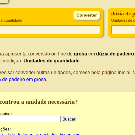
dúzia de 
de quantidade
Unidades de 
na apresenta conversão on-line de
grosa
em
dúzia de padeiro
e medição:
Unidades de quantidade
.
recisar converter outras unidades, comece pela página inicial
a de padeiro em grosa
.
controu a unidade necessária?
quisar:
pções:
e a lista de todas as unidades disponíveis