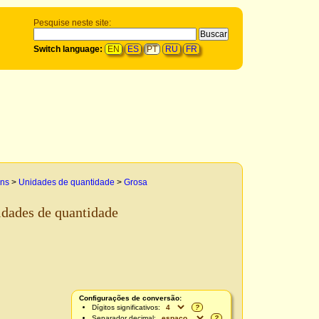
Pesquise neste site:
Switch language:
EN
ES
PT
RU
FR
ens
>
Unidades de quantidade
>
Grosa
idades de quantidade
Configurações de conversão:
Dígitos significativos:
?
Separador decimal:
?