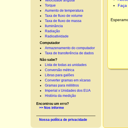
Velocidade angular
Faça 
Torque
Aumento de temperatura
Taxa de fluxo de volume
Esperamos
Taxa de fluxo de massa
Iluminância
Radiação
Radioatividade
Computador
Armazenamento do computador
Taxa de transferência de dados
Não sabe?
Lista de todas as unidades
Conversão métrica
Libras para galões
Converter gramas em xícaras
Gramas para mililitros
Imperial x Unidades dos EUA
História da medição
Encontrou um erro?
>> Nos informe
Nossa política de privacidade