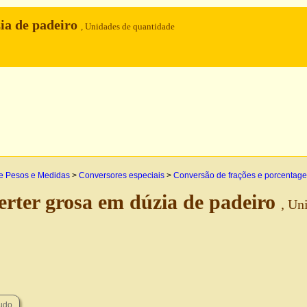
ia de padeiro
, Unidades de quantidade
e Pesos e Medidas
>
Conversores especiais
>
Conversão de frações e porcentag
rter grosa em dúzia de padeiro
, Un