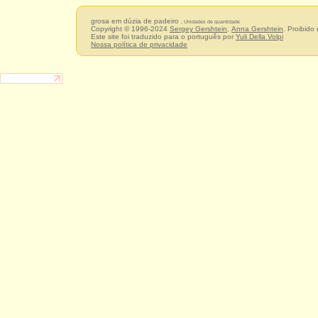
grosa em dúzia de padeiro
, Unidades de quantidade
Copyright © 1996-2024
Sergey Gershtein
,
Anna Gershtein
. Proibido
Este site foi traduzido para o português por
Yuli Della Volpi
Nossa política de privacidade