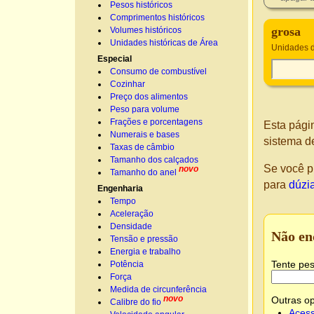
Pesos históricos
Comprimentos históricos
grosa
Volumes históricos
Unidades históricas de Área
Unidades 
Especial
Consumo de combustível
Cozinhar
Preço dos alimentos
Peso para volume
Frações e porcentagens
Esta pági
Numerais e bases
sistema d
Taxas de câmbio
Tamanho dos calçados
Se você p
novo
Tamanho do anel
para
dúzi
Engenharia
Tempo
Aceleração
Densidade
Não en
Tensão e pressão
Energia e trabalho
Tente pes
Potência
Força
Medida de circunferência
novo
Outras o
Calibre do fio
Acess