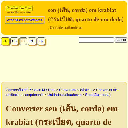
sen (เส้น, corda) em krabiat
(กระเบียด, quarto de um dedo)
< todos os conversores
, Unidades tailandesas
EN
ES
PT
RU
FR
Conversão de Pesos e Medidas
>
Conversores Básicos
>
Conversor de
distância e comprimento
>
Unidades tailandesas
>
Sen (เส้น, corda)
Converter sen (เส้น, corda) em
krabiat (กระเบียด, quarto de