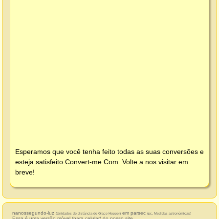
Esperamos que você tenha feito todas as suas conversões e
esteja satisfeito
Convert-me.Com
. Volte a nos visitar em
breve!
nanossegundo-luz
em parsec
(Unidades de distância de Grace Hopper)
(pc, Medidas astronômicas)
Essa é uma versão móvel (para celular) do nosso site.