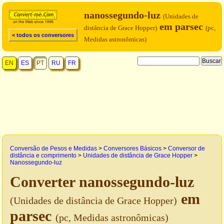
nanossegundo-luz
(Unidades de
em parsec
distância de Grace Hopper)
(pc,
< todos os conversores
Medidas astronômicas)
EN
ES
PT
RU
FR
Conversão de Pesos e Medidas
>
Conversores Básicos
>
Conversor de
distância e comprimento
>
Unidades de distância de Grace Hopper
>
Nanossegundo-luz
Converter nanossegundo-luz
em
(Unidades de distância de Grace Hopper)
parsec
(pc, Medidas astronômicas)