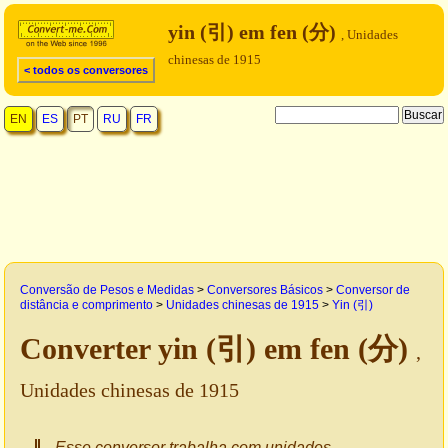
yin (引) em fen (分)
, Unidades
chinesas de 1915
< todos os conversores
EN
ES
PT
RU
FR
Conversão de Pesos e Medidas
>
Conversores Básicos
>
Conversor de
distância e comprimento
>
Unidades chinesas de 1915
>
Yin (引)
Converter yin (引) em fen (分)
,
Unidades chinesas de 1915
Esse conversor trabalha com unidades