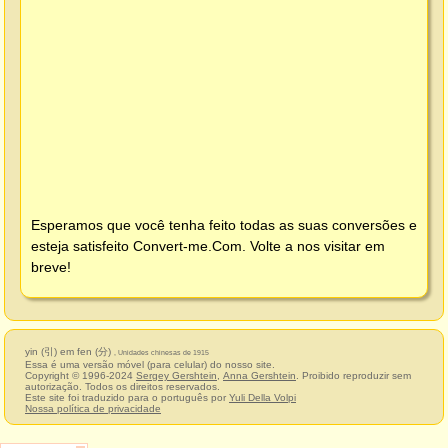
Esperamos que você tenha feito todas as suas conversões e
esteja satisfeito
Convert-me.Com
. Volte a nos visitar em
breve!
yin (引) em fen (分)
, Unidades chinesas de 1915
Essa é uma versão móvel (para celular) do nosso site.
Copyright © 1996-2024
Sergey Gershtein
,
Anna Gershtein
. Proibido reproduzir sem
autorização. Todos os direitos reservados.
Este site foi traduzido para o português por
Yuli Della Volpi
Nossa política de privacidade