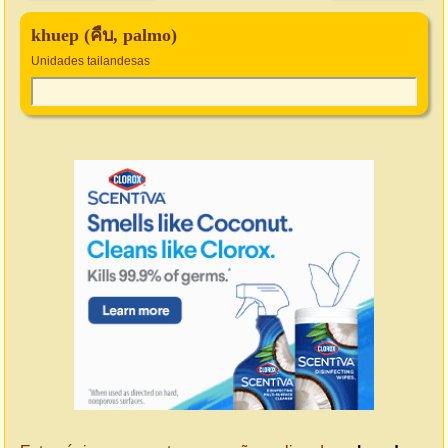
khuep (คืบ, palmo)
Unidades tailandesas