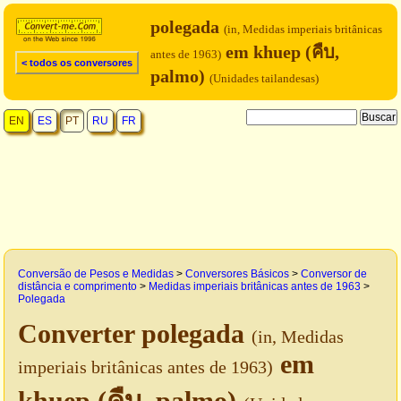
polegada
(in, Medidas imperiais britânicas
em khuep (คืบ,
antes de 1963)
< todos os conversores
palmo)
(Unidades tailandesas)
EN
ES
PT
RU
FR
Conversão de Pesos e Medidas
>
Conversores Básicos
>
Conversor de
distância e comprimento
>
Medidas imperiais britânicas antes de 1963
>
Polegada
Converter polegada
(in, Medidas
em
imperiais britânicas antes de 1963)
khuep (คืบ, palmo)