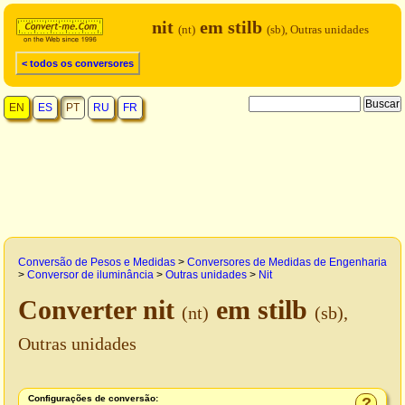
nit
em stilb
(nt)
(sb), Outras unidades
< todos os conversores
EN
ES
PT
RU
FR
Conversão de Pesos e Medidas
>
Conversores de Medidas de Engenharia
>
Conversor de iluminância
>
Outras unidades
>
Nit
Converter nit
em stilb
(nt)
(sb),
Outras unidades
Configurações de conversão:
?