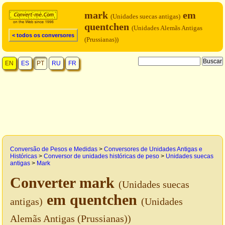
mark
em
(Unidades suecas antigas)
quentchen
(Unidades Alemãs Antigas
< todos os conversores
(Prussianas))
EN
ES
PT
RU
FR
Conversão de Pesos e Medidas
>
Conversores de Unidades Antigas e
Históricas
>
Conversor de unidades históricas de peso
>
Unidades suecas
antigas
>
Mark
Converter mark
(Unidades suecas
em quentchen
antigas)
(Unidades
Alemãs Antigas (Prussianas))