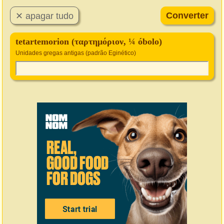
tetartemorion (ταρτημόριον, ¼ óbolo)
Unidades gregas antigas (padrão Eginético)