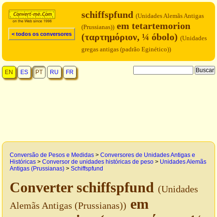
schiffspfund
(Unidades Alemãs Antigas
em tetartemorion
(Prussianas))
< todos os conversores
(ταρτημόριον, ¼ óbolo)
(Unidades
gregas antigas (padrão Eginético))
EN
ES
PT
RU
FR
Conversão de Pesos e Medidas
>
Conversores de Unidades Antigas e
Históricas
>
Conversor de unidades históricas de peso
>
Unidades Alemãs
Antigas (Prussianas)
>
Schiffspfund
Converter schiffspfund
(Unidades
em
Alemãs Antigas (Prussianas))