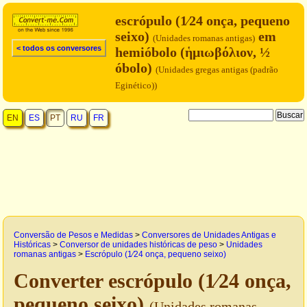
escrópulo (1⁄24 onça, pequeno
seixo)
em
(Unidades romanas antigas)
< todos os conversores
hemióbolo (ἡμιωβόλιον, ½
óbolo)
(Unidades gregas antigas (padrão
Eginético))
EN
ES
PT
RU
FR
Conversão de Pesos e Medidas
>
Conversores de Unidades Antigas e
Históricas
>
Conversor de unidades históricas de peso
>
Unidades
romanas antigas
>
Escrópulo (1⁄24 onça, pequeno seixo)
Converter escrópulo (1⁄24 onça,
pequeno seixo)
(Unidades romanas