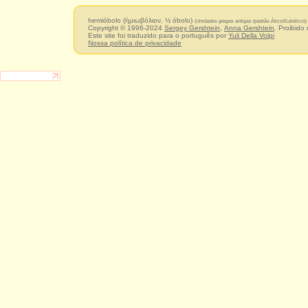
hemióbolo (ἡμιωβόλιον, ½ óbolo)
(Unidades gregas antigas (padrão Ático/Eubólico))
Copyright © 1996-2024
Sergey Gershtein
,
Anna Gershtein
. Proibido
Este site foi traduzido para o português por
Yuli Della Volpi
Nossa política de privacidade