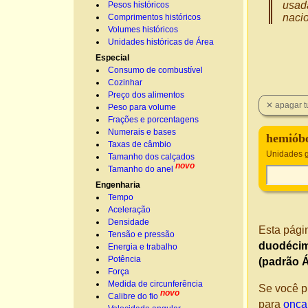
usad
Pesos históricos
nacio
Comprimentos históricos
Volumes históricos
Unidades históricas de Área
Especial
Consumo de combustível
Cozinhar
Preço dos alimentos
Peso para volume
Frações e porcentagens
Numerais e bases
hemióbo
Taxas de câmbio
Unidades g
Tamanho dos calçados
novo
Tamanho do anel
Engenharia
Tempo
Aceleração
Densidade
Esta pági
Tensão e pressão
duodéci
Energia e trabalho
Potência
(padrão Á
Força
Medida de circunferência
Se você p
novo
Calibre do fio
para
onça