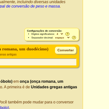
ualmente, incluindo diversas unidades
ipal de conversão de peso e massa
.
Configurações de conversão:
Dígitos significativos:
?
Separador decimal:
?
a romana, um duodécimo)
anas antigas
 óbolo)
em
onça (onça romana, um
o. A primeira é de
Unidades gregas antigas
. Você também pode mudar para o conversor
bolo)
.