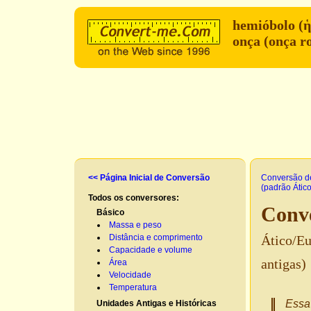
hemióbolo (ἡ
onça (onça 
<< Página Inicial de Conversão
Conversão d
(padrão Átic
Todos os conversores:
Conve
Básico
Massa e peso
Distância e comprimento
Ático/Eu
Capacidade e volume
antigas)
Área
Velocidade
Temperatura
Essa 
Unidades Antigas e Históricas