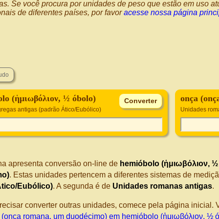
as. Se você procura por unidades de peso que estão em uso at
nais de diferentes países, por favor
acesse nossa página princ
lo (ἡμιωβόλιον, ½ óbolo)
onça (onç
regas antigas (padrão Ático/Eubólico)
Unidades rom
na apresenta conversão on-line de
hemióbolo (ἡμιωβόλιον, ½
mo)
. Estas unidades pertencem a diferentes sistemas de mediçã
tico/Eubólico)
. A segunda é de
Unidades romanas antigas
.
recisar converter outras unidades, comece pela página inicial
 (onça romana, um duodécimo) em hemióbolo (ἡμιωβόλιον, ½ ó