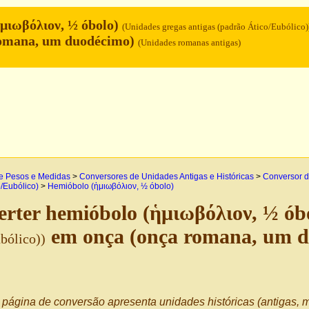
μιωβόλιον, ½ óbolo)
(Unidades gregas antigas (padrão Ático/Eubólico)
romana, um duodécimo)
(Unidades romanas antigas)
e Pesos e Medidas
>
Conversores de Unidades Antigas e Históricas
>
Conversor d
o/Eubólico)
>
Hemióbolo (ἡμιωβόλιον, ½ óbolo)
rter hemióbolo (ἡμιωβόλιον, ½ ób
em onça (onça romana, um 
bólico))
página de conversão apresenta unidades históricas (antigas, m