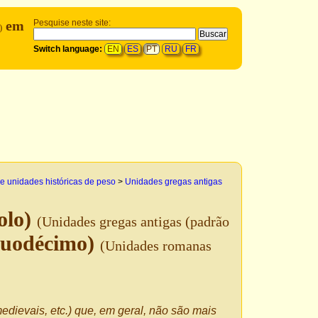
em
Pesquise neste site:
)
Switch language:
EN
ES
PT
RU
FR
e unidades históricas de peso
>
Unidades gregas antigas
olo)
(Unidades gregas antigas (padrão
duodécimo)
(Unidades romanas
edievais, etc.) que, em geral, não são mais