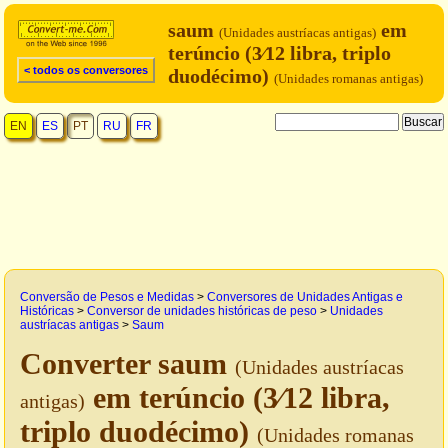
saum
em
(Unidades austríacas antigas)
terúncio (3⁄12 libra, triplo
< todos os conversores
duodécimo)
(Unidades romanas antigas)
EN
ES
PT
RU
FR
Conversão de Pesos e Medidas
>
Conversores de Unidades Antigas e
Históricas
>
Conversor de unidades históricas de peso
>
Unidades
austríacas antigas
>
Saum
Converter saum
(Unidades austríacas
em terúncio (3⁄12 libra,
antigas)
triplo duodécimo)
(Unidades romanas