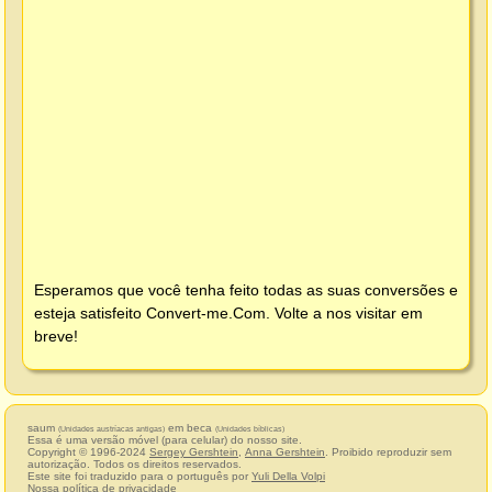
Esperamos que você tenha feito todas as suas conversões e
esteja satisfeito
Convert-me.Com
. Volte a nos visitar em
breve!
saum
em beca
(Unidades austríacas antigas)
(Unidades bíblicas)
Essa é uma versão móvel (para celular) do nosso site.
Copyright © 1996-2024
Sergey Gershtein
,
Anna Gershtein
. Proibido reproduzir sem
autorização. Todos os direitos reservados.
Este site foi traduzido para o português por
Yuli Della Volpi
Nossa política de privacidade