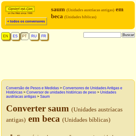
saum
em
(Unidades austríacas antigas)
beca
(Unidades bíblicas)
< todos os conversores
EN
ES
PT
RU
FR
Conversão de Pesos e Medidas
>
Conversores de Unidades Antigas e
Históricas
>
Conversor de unidades históricas de peso
>
Unidades
austríacas antigas
>
Saum
Converter saum
(Unidades austríacas
em beca
antigas)
(Unidades bíblicas)