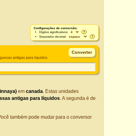
Configurações de conversão:
Dígitos significativos:
?
Separador decimal:
?
guesas antigas para líquidos
vinnaya)
em
canada
. Estas unidades
ssas antigas para líquidos
. A segunda é de
. Você também pode mudar para o conversor