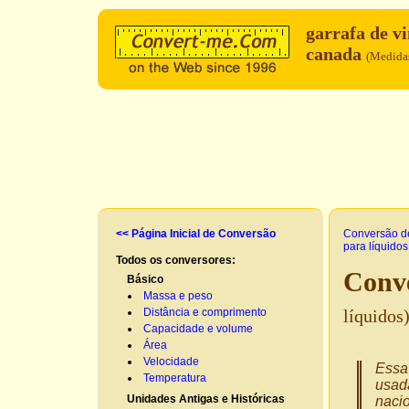
garrafa de v
canada
(Medidas
<< Página Inicial de Conversão
Conversão d
para líquidos
Todos os conversores:
Conve
Básico
Massa e peso
Distância e comprimento
líquidos
Capacidade e volume
Área
Velocidade
Essa 
Temperatura
usad
Unidades Antigas e Históricas
nacio