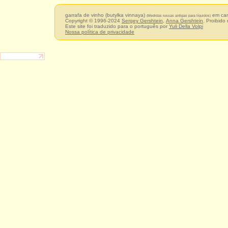
garrafa de vinho (butylka vinnaya)
em ca
(Medidas russas antigas para líquidos)
Copyright © 1996-2024
Sergey Gershtein
,
Anna Gershtein
. Proibido
Este site foi traduzido para o português por
Yuli Della Volpi
Nossa política de privacidade