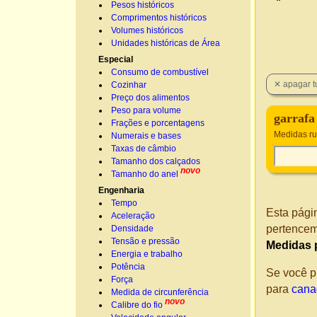
Pesos históricos
Comprimentos históricos
Volumes históricos
Unidades históricas de Área
Especial
Consumo de combustível
Cozinhar
Preço dos alimentos
Peso para volume
garrafa
Frações e porcentagens
Medidas ru
Numerais e bases
Taxas de câmbio
Tamanho dos calçados
novo
Tamanho do anel
Engenharia
Tempo
Esta pági
Aceleração
pertencem
Densidade
Tensão e pressão
Medidas p
Energia e trabalho
Potência
Se você p
Força
para
cana
Medida de circunferência
novo
Calibre do fio