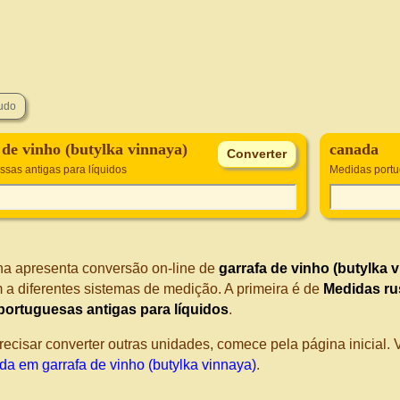
 de vinho (butylka vinnaya)
canada
ssas antigas para líquidos
Medidas portu
na apresenta conversão on-line de
garrafa de vinho (butylka 
 a diferentes sistemas de medição. A primeira é de
Medidas ru
ortuguesas antigas para líquidos
.
recisar converter outras unidades, comece pela página inicial
da em garrafa de vinho (butylka vinnaya)
.