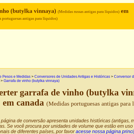
inho (butylka vinnaya)
em
(Medidas russas antigas para líquidos)
 portuguesas antigas para líquidos)
e Pesos e Medidas
>
Conversores de Unidades Antigas e Históricas
>
Conversor d
>
Garrafa de vinho (butylka vinnaya)
rter garrafa de vinho (butylka vi
em canada
)
(Medidas portuguesas antigas para 
página de conversão apresenta unidades históricas (antigas, m
as. Se você procura por unidades de volume que estão em uso 
nais de diferentes países, por favor
acesse nossa página princ