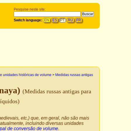
Pesquise neste site:
Switch language:
EN
ES
PT
RU
FR
e unidades históricas de volume
>
Medidas russas antigas
nnaya)
(Medidas russas antigas para
líquidos)
edievais, etc.) que, em geral, não são mais
atualmente, incluindo diversas unidades
ipal de conversão de volume
.