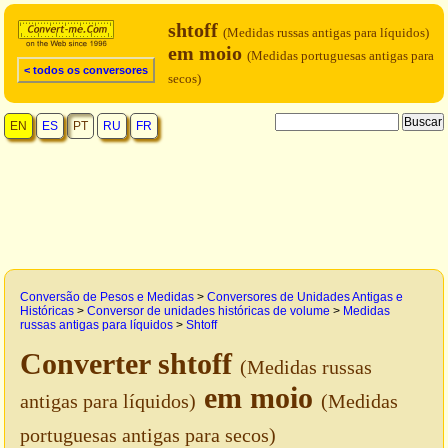
shtoff
(Medidas russas antigas para líquidos)
em moio
(Medidas portuguesas antigas para
< todos os conversores
secos)
EN
ES
PT
RU
FR
Conversão de Pesos e Medidas
>
Conversores de Unidades Antigas e
Históricas
>
Conversor de unidades históricas de volume
>
Medidas
russas antigas para líquidos
>
Shtoff
Converter shtoff
(Medidas russas
em moio
antigas para líquidos)
(Medidas
portuguesas antigas para secos)