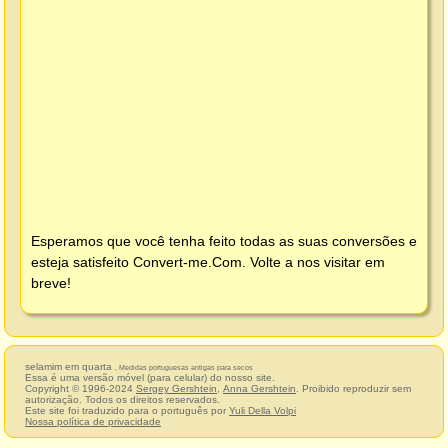
Esperamos que você tenha feito todas as suas conversões e
esteja satisfeito
Convert-me.Com
. Volte a nos visitar em
breve!
selamim em quarta
, Medidas portuguesas antigas para secos
Essa é uma versão móvel (para celular) do nosso site.
Copyright © 1996-2024
Sergey Gershtein
,
Anna Gershtein
. Proibido reproduzir sem
autorização. Todos os direitos reservados.
Este site foi traduzido para o português por
Yuli Della Volpi
Nossa política de privacidade