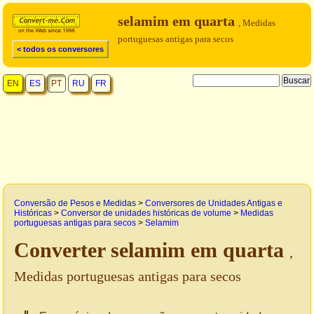
selamim em quarta
, Medidas
portuguesas antigas para secos
< todos os conversores
EN
ES
PT
RU
FR
Conversão de Pesos e Medidas
>
Conversores de Unidades Antigas e
Históricas
>
Conversor de unidades históricas de volume
>
Medidas
portuguesas antigas para secos
>
Selamim
Converter selamim em quarta
,
Medidas portuguesas antigas para secos