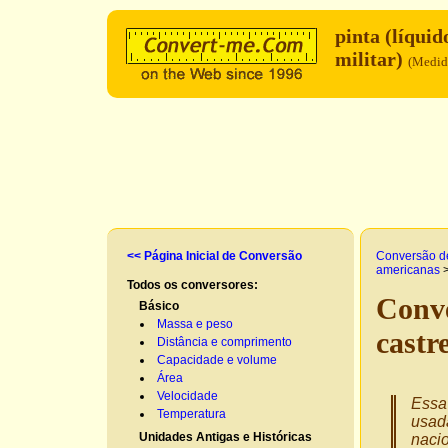
pinta (líquid
militar)
(Medida
<< Página Inicial de Conversão
Conversão d
americanas
Todos os conversores:
Conve
Básico
Massa e peso
castr
Distância e comprimento
Capacidade e volume
Área
Velocidade
Essa 
Temperatura
usad
Unidades Antigas e Históricas
nacio