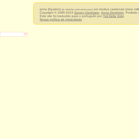
pinta (líquidos)
em modius castrensis (moio mili
(pt, Medidas norte-americanas)
Copyright © 1996-2024
Sergey Gershtein
,
Anna Gershtein
. Proibido
Este site foi traduzido para o português por
Yuli Della Volpi
Nossa política de privacidade