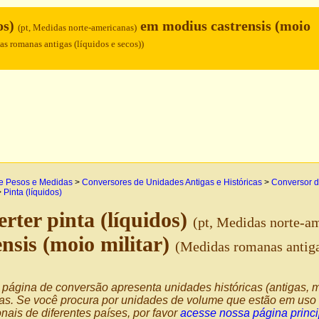
os)
em modius castrensis (moio
(pt, Medidas norte-americanas)
s romanas antigas (líquidos e secos))
e Pesos e Medidas
>
Conversores de Unidades Antigas e Históricas
>
Conversor d
>
Pinta (líquidos)
rter pinta (líquidos)
(pt, Medidas norte-a
ensis (moio militar)
(Medidas romanas antigas
página de conversão apresenta unidades históricas (antigas, m
as. Se você procura por unidades de volume que estão em uso 
nais de diferentes países, por favor
acesse nossa página princ