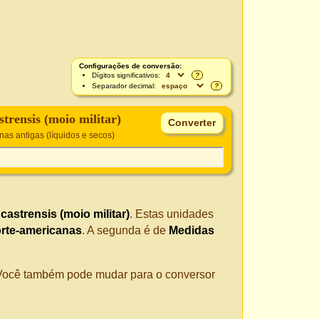
Configurações de conversão:
Dígitos significativos:
?
Separador decimal:
?
trensis (moio militar)
as antigas (líquidos e secos)
castrensis (moio militar)
. Estas unidades
rte-americanas
. A segunda é de
Medidas
. Você também pode mudar para o conversor