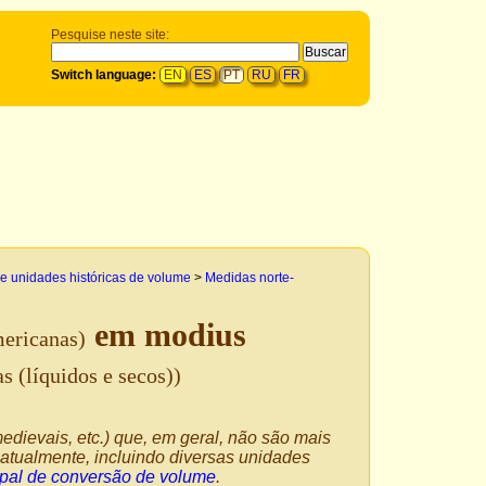
Pesquise neste site:
Switch language:
EN
ES
PT
RU
FR
e unidades históricas de volume
>
Medidas norte-
em modius
mericanas)
 (líquidos e secos))
edievais, etc.) que, em geral, não são mais
atualmente, incluindo diversas unidades
ipal de conversão de volume
.