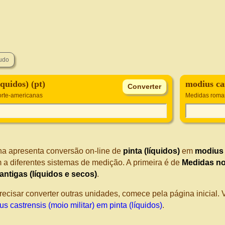
íquidos) (pt)
modius cas
rte-americanas
Medidas roman
na apresenta conversão on-line de
pinta (líquidos)
em
modius 
 a diferentes sistemas de medição. A primeira é de
Medidas no
ntigas (líquidos e secos)
.
recisar converter outras unidades, comece pela página inicial
s castrensis (moio militar) em pinta (líquidos)
.