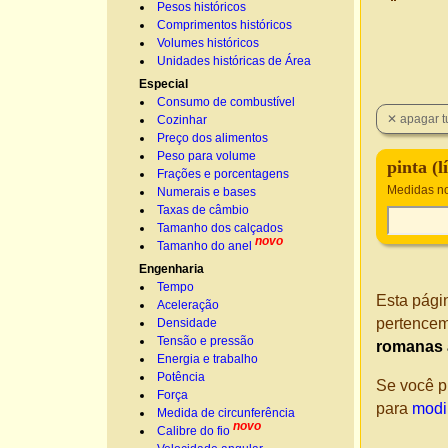
Pesos históricos
Comprimentos históricos
Volumes históricos
Unidades históricas de Área
Especial
Consumo de combustível
Cozinhar
Preço dos alimentos
Peso para volume
pinta (l
Frações e porcentagens
Medidas no
Numerais e bases
Taxas de câmbio
Tamanho dos calçados
novo
Tamanho do anel
Engenharia
Tempo
Esta pági
Aceleração
pertencem
Densidade
Tensão e pressão
romanas a
Energia e trabalho
Potência
Se você p
Força
para
modiu
Medida de circunferência
novo
Calibre do fio