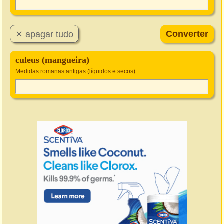
culeus (mangueira)
Medidas romanas antigas (líquidos e secos)