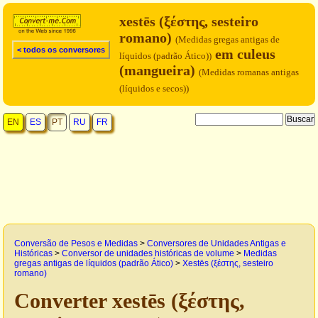
xestēs (ξέστης, sesteiro
romano)
(Medidas gregas antigas de
< todos os conversores
em culeus
líquidos (padrão Ático))
(mangueira)
(Medidas romanas antigas
(líquidos e secos))
EN
ES
PT
RU
FR
Conversão de Pesos e Medidas
>
Conversores de Unidades Antigas e
Históricas
>
Conversor de unidades históricas de volume
>
Medidas
gregas antigas de líquidos (padrão Ático)
>
Xestēs (ξέστης, sesteiro
romano)
Converter xestēs (ξέστης,