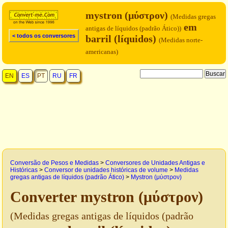
mystron (μύστρον)
(Medidas gregas
em
antigas de líquidos (padrão Ático))
< todos os conversores
barril (líquidos)
(Medidas norte-
americanas)
EN
ES
PT
RU
FR
Conversão de Pesos e Medidas
>
Conversores de Unidades Antigas e
Históricas
>
Conversor de unidades históricas de volume
>
Medidas
gregas antigas de líquidos (padrão Ático)
>
Mystron (μύστρον)
Converter mystron (μύστρον)
(Medidas gregas antigas de líquidos (padrão