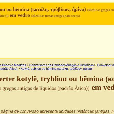
lion ou hēmina (κοτύλη, τρύβλιον, ἡμίνα)
(Medidas gregas an
em vedro
Ático))
(Medidas russas antigas para secos)
e Pesos e Medidas
>
Conversores de Unidades Antigas e Históricas
>
Conversor d
padrão Ático)
>
Kotylē, tryblion ou hēmina (κοτύλη, τρύβλιον, ἡμίνα)
rter kotylē, tryblion ou hēmina (κ
em ve
 gregas antigas de líquidos (padrão Ático))
página de conversão apresenta unidades históricas (antigas, m