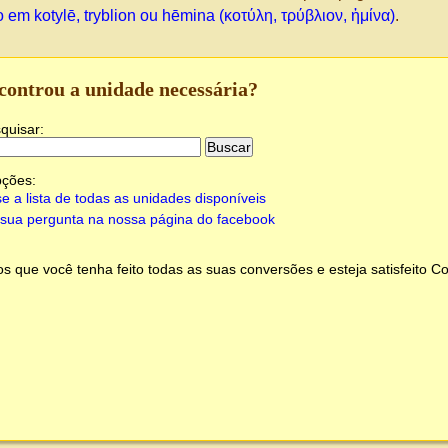
 em kotylē, tryblion ou hēmina (κοτύλη, τρύβλιον, ἡμίνα)
.
controu a unidade necessária?
quisar:
pções:
e a lista de todas as unidades disponíveis
sua pergunta na nossa página do facebook
 que você tenha feito todas as suas conversões e esteja satisfeito
Co