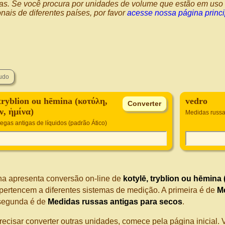
as. Se você procura por unidades de volume que estão em uso 
nais de diferentes países, por favor
acesse nossa página princ
 tryblion ou hēmina (κοτύλη,
vedro
ν, ἡμίνα)
Medidas russa
egas antigas de líquidos (padrão Ático)
na apresenta conversão on-line de
kotylē, tryblion ou hēmina 
pertencem a diferentes sistemas de medição. A primeira é de
Me
 segunda é de
Medidas russas antigas para secos
.
recisar converter outras unidades, comece pela página inicial