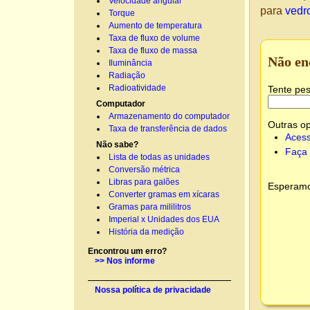
Velocidade angular
para
vedro
Torque
Aumento de temperatura
Taxa de fluxo de volume
Taxa de fluxo de massa
Não en
Iluminância
Radiação
Radioatividade
Tente pes
Computador
Armazenamento do computador
Outras o
Taxa de transferência de dados
Acess
Não sabe?
Faça 
Lista de todas as unidades
Conversão métrica
Libras para galões
Esperamos
Converter gramas em xícaras
Gramas para mililitros
Imperial x Unidades dos EUA
História da medição
Encontrou um erro?
>> Nos informe
Nossa política de privacidade