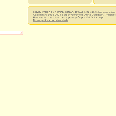
kotylē, tryblion ou hēmina (κοτύλη, τρύβλιον, ἡμίνα)
(Medidas gregas antigas d
Copyright © 1996-2024
Sergey Gershtein
,
Anna Gershtein
. Proibido
Este site foi traduzido para o português por
Yuli Della Volpi
Nossa política de privacidade