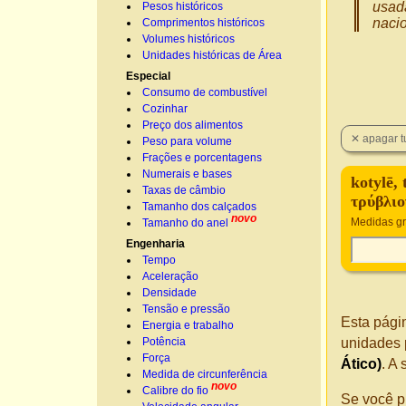
usad
Pesos históricos
nacio
Comprimentos históricos
Volumes históricos
Unidades históricas de Área
Especial
Consumo de combustível
Cozinhar
Preço dos alimentos
Peso para volume
Frações e porcentagens
Numerais e bases
kotylē,
Taxas de câmbio
τρύβλιο
Tamanho dos calçados
novo
Medidas gr
Tamanho do anel
Engenharia
Tempo
Aceleração
Densidade
Tensão e pressão
Esta pági
Energia e trabalho
Potência
unidades 
Força
Ático)
. A
Medida de circunferência
novo
Calibre do fio
Se você p