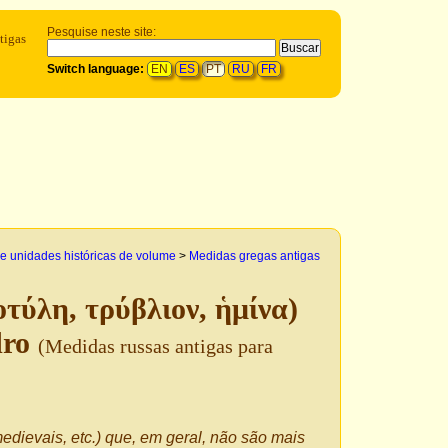
Pesquise neste site:
tigas
Switch language:
EN
ES
PT
RU
FR
e unidades históricas de volume
>
Medidas gregas antigas
οτύλη, τρύβλιον, ἡμίνα)
dro
(Medidas russas antigas para
edievais, etc.) que, em geral, não são mais