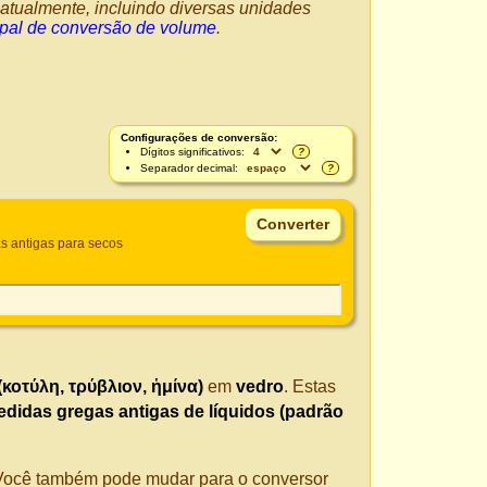
atualmente, incluindo diversas unidades
ipal de conversão de volume
.
Configurações de conversão:
Dígitos significativos:
?
Separador decimal:
?
s antigas para secos
(κοτύλη, τρύβλιον, ἡμίνα)
em
vedro
. Estas
didas gregas antigas de líquidos (padrão
. Você também pode mudar para o conversor