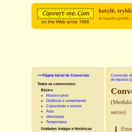
kotylē, tryb
de líquidos (padrão 
<< Página Inicial de Conversão
Conversão d
de líquidos (
Todos os conversores:
Conve
Básico
Massa e peso
Distância e comprimento
(Medidas
Capacidade e volume
secos)
Área
Velocidade
Temperatura
Essa 
Unidades Antigas e Históricas