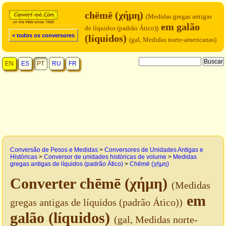
chēmē (χήμη)
(Medidas gregas antigas
em galão
de líquidos (padrão Ático))
< todos os conversores
(líquidos)
(gal, Medidas norte-americanas)
EN
ES
PT
RU
FR
Conversão de Pesos e Medidas
>
Conversores de Unidades Antigas e
Históricas
>
Conversor de unidades históricas de volume
>
Medidas
gregas antigas de líquidos (padrão Ático)
>
Chēmē (χήμη)
Converter chēmē (χήμη)
(Medidas
em
gregas antigas de líquidos (padrão Ático))
galão (líquidos)
(gal, Medidas norte-