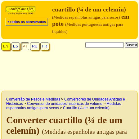
cuartillo (¼ de um celemín)
em
(Medidas espanholas antigas para secos)
< todos os conversores
pote
(Medidas portuguesas antigas para
líquidos)
EN
ES
PT
RU
FR
Conversão de Pesos e Medidas
>
Conversores de Unidades Antigas e
Históricas
>
Conversor de unidades históricas de volume
>
Medidas
espanholas antigas para secos
>
Cuartillo (¼ de um celemín)
Converter cuartillo (¼ de um
celemín)
(Medidas espanholas antigas para