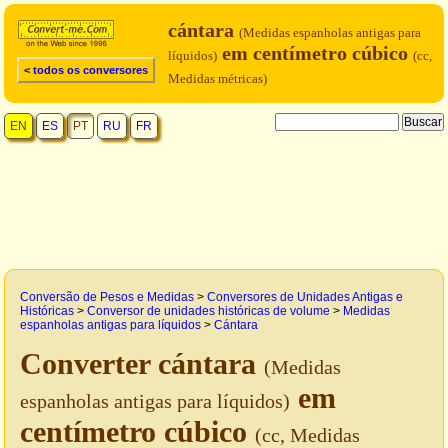
cántara
(Medidas espanholas antigas para
em centímetro cúbico
líquidos)
(cc,
< todos os conversores
Medidas métricas)
EN
ES
PT
RU
FR
Conversão de Pesos e Medidas
>
Conversores de Unidades Antigas e
Históricas
>
Conversor de unidades históricas de volume
>
Medidas
espanholas antigas para líquidos
>
Cántara
Converter cántara
(Medidas
em
espanholas antigas para líquidos)
centímetro cúbico
(cc, Medidas