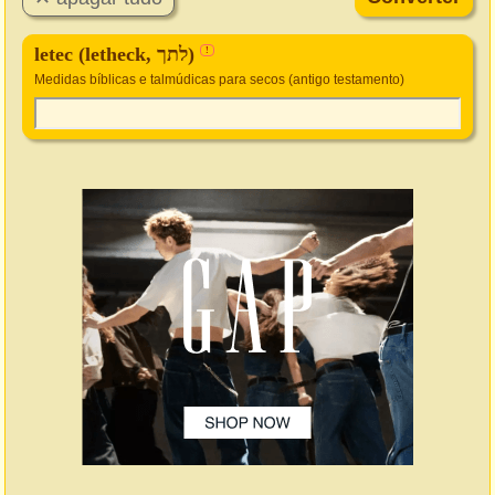
letec (letheck, לתך)
!
Medidas bíblicas e talmúdicas para secos (antigo testamento)