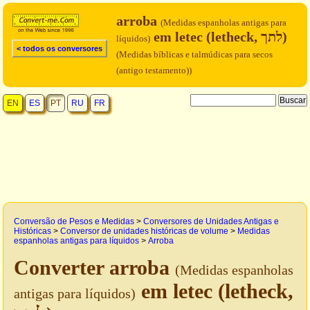
arroba
(Medidas espanholas antigas para
em letec (letheck, לתך)
líquidos)
< todos os conversores
(Medidas bíblicas e talmúdicas para secos
(antigo testamento))
EN
ES
PT
RU
FR
Conversão de Pesos e Medidas
>
Conversores de Unidades Antigas e
Históricas
>
Conversor de unidades históricas de volume
>
Medidas
espanholas antigas para líquidos
>
Arroba
Converter arroba
(Medidas espanholas
em letec (letheck,
antigas para líquidos)