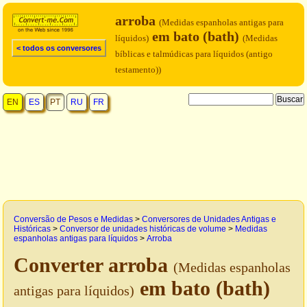
arroba
(Medidas espanholas antigas para
em bato (bath)
líquidos)
(Medidas
< todos os conversores
bíblicas e talmúdicas para líquidos (antigo
testamento))
EN
ES
PT
RU
FR
Conversão de Pesos e Medidas
>
Conversores de Unidades Antigas e
Históricas
>
Conversor de unidades históricas de volume
>
Medidas
espanholas antigas para líquidos
>
Arroba
Converter arroba
(Medidas espanholas
em bato (bath)
antigas para líquidos)