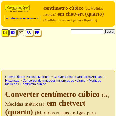
centímetro cúbico
(cc, Medidas
em chetvert (quarto)
métricas)
< todos os conversores
(Medidas russas antigas para líquidos)
EN
ES
PT
RU
FR
Conversão de Pesos e Medidas
>
Conversores de Unidades Antigas e
Históricas
>
Conversor de unidades históricas de volume
>
Medidas
métricas
>
Centímetro cúbico
Converter centímetro cúbico
(cc,
em chetvert
Medidas métricas)
(quarto)
(Medidas russas antigas para