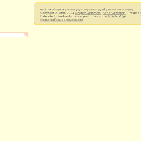
estádio olímpico
em pyad
(Unidades gregas antigas)
(Unidades russas antigas)
Copyright © 1996-2024
Sergey Gershtein
,
Anna Gershtein
. Proibido
Este site foi traduzido para o português por
Yuli Della Volpi
Nossa política de privacidade