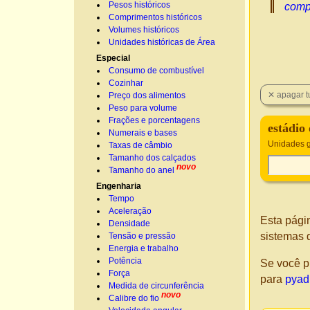
Pesos históricos
comp
Comprimentos históricos
Volumes históricos
Unidades históricas de Área
Especial
Consumo de combustível
Cozinhar
Preço dos alimentos
Peso para volume
Frações e porcentagens
estádio
Numerais e bases
Unidades g
Taxas de câmbio
Tamanho dos calçados
novo
Tamanho do anel
Engenharia
Tempo
Aceleração
Esta pági
Densidade
sistemas 
Tensão e pressão
Energia e trabalho
Potência
Se você p
Força
para
pyad
Medida de circunferência
novo
Calibre do fio