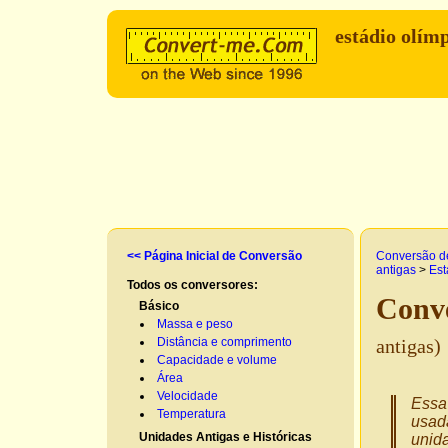
estádio olím
<< Página Inicial de Conversão
Conversão d
antigas
>
Est
Todos os conversores:
Conve
Básico
Massa e peso
Distância e comprimento
antigas)
Capacidade e volume
Área
Velocidade
Essa 
Temperatura
usad
Unidades Antigas e Históricas
unida