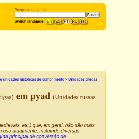
Pesquise neste site:
Switch language:
EN
ES
PT
RU
FR
e unidades históricas de comprimento
>
Unidades gregas
em pyad
tigas)
(Unidades russas
edievais, etc.) que, em geral, não são mais
 uso atualmente, incluindo diversas
ina principal de conversão de