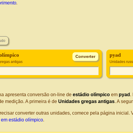
rimento
.
 olímpico
pyad
regas antigas
Unidades russ
na apresenta conversão on-line de
estádio olímpico
em
pyad
.
de medição. A primeira é de
Unidades gregas antigas
. A segu
recisar converter outras unidades, comece pela página inicial
 em estádio olímpico
.