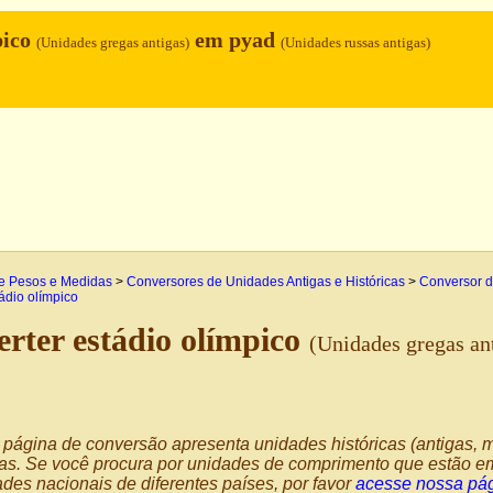
pico
em pyad
(Unidades gregas antigas)
(Unidades russas antigas)
e Pesos e Medidas
>
Conversores de Unidades Antigas e Históricas
>
Conversor d
ádio olímpico
rter estádio olímpico
(Unidades gregas an
página de conversão apresenta unidades históricas (antigas, m
as. Se você procura por unidades de comprimento que estão em
des nacionais de diferentes países, por favor
acesse nossa pág