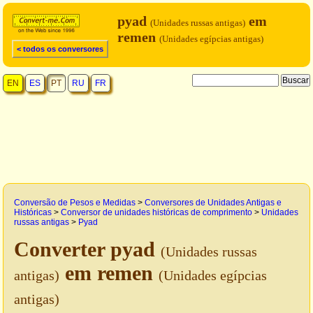
pyad
em
(Unidades russas antigas)
remen
(Unidades egípcias antigas)
< todos os conversores
EN
ES
PT
RU
FR
Conversão de Pesos e Medidas
>
Conversores de Unidades Antigas e
Históricas
>
Conversor de unidades históricas de comprimento
>
Unidades
russas antigas
>
Pyad
Converter pyad
(Unidades russas
em remen
antigas)
(Unidades egípcias
antigas)