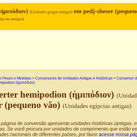
(ἡμιπόδιον)
em pedj-sheser (pequen
(Unidades gregas antigas)
ípcias antigas)
e Pesos e Medidas
>
Conversores de Unidades Antigas e Históricas
>
Conversor d
ipodion (ἡμιπόδιον)
rter hemipodion (ἡμιπόδιον)
(Unidad
r (pequeno vão)
(Unidades egípcias antigas)
página de conversão apresenta unidades históricas (antigas, m
as. Se você procura por unidades de comprimento que estão em
des nacionais de diferentes países, por favor
acesse nossa pág