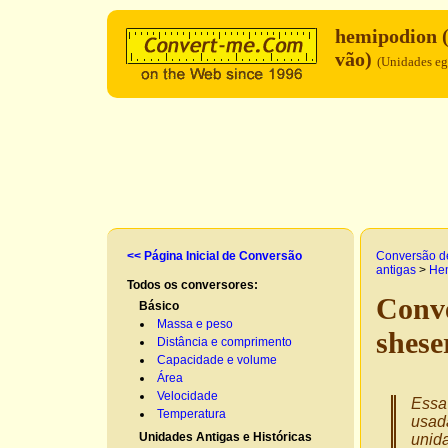
hemipodion 
vão)
(Unidades eg
<< Página Inicial de Conversão
Conversão d
antigas
>
Hem
Todos os conversores:
Conve
Básico
Massa e peso
shese
Distância e comprimento
Capacidade e volume
Área
Velocidade
Essa 
Temperatura
usad
Unidades Antigas e Históricas
unida