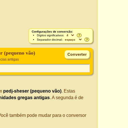
Configurações de conversão:
Dígitos significativos:
?
Separador decimal:
?
er (pequeno vão)
cias antigas
m
pedj-sheser (pequeno vão)
. Estas
nidades gregas antigas
. A segunda é de
. Você também pode mudar para o conversor