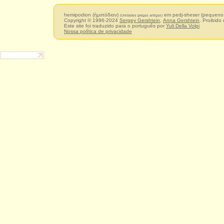
hemipodion (ἡμιπόδιον)
em pedj-sheser (pequeno
(Unidades gregas antigas)
Copyright © 1996-2024
Sergey Gershtein
,
Anna Gershtein
. Proibido
Este site foi traduzido para o português por
Yuli Della Volpi
Nossa política de privacidade