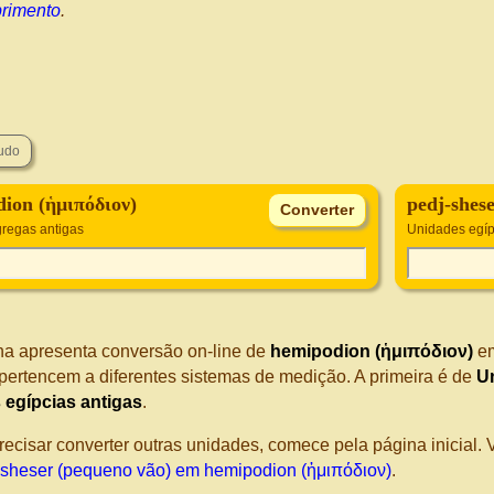
rimento
.
ion (ἡμιπόδιον)
pedj-shes
regas antigas
Unidades egíp
na apresenta conversão on-line de
hemipodion (ἡμιπόδιον)
e
pertencem a diferentes sistemas de medição. A primeira é de
U
 egípcias antigas
.
recisar converter outras unidades, comece pela página inicial
-sheser (pequeno vão) em hemipodion (ἡμιπόδιον)
.