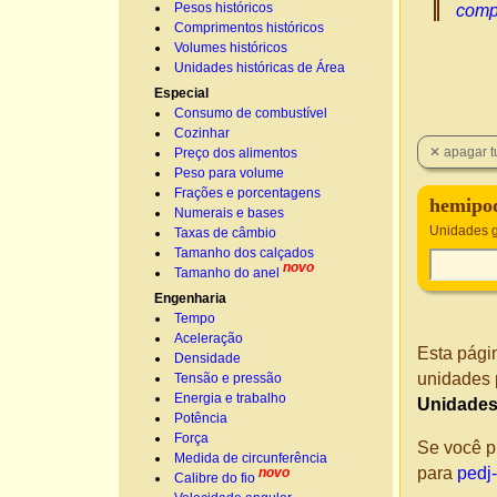
Pesos históricos
comp
Comprimentos históricos
Volumes históricos
Unidades históricas de Área
Especial
Consumo de combustível
Cozinhar
Preço dos alimentos
Peso para volume
Frações e porcentagens
hemipod
Numerais e bases
Unidades g
Taxas de câmbio
Tamanho dos calçados
novo
Tamanho do anel
Engenharia
Tempo
Aceleração
Esta pági
Densidade
unidades 
Tensão e pressão
Energia e trabalho
Unidades
Potência
Força
Se você p
Medida de circunferência
para
pedj
novo
Calibre do fio