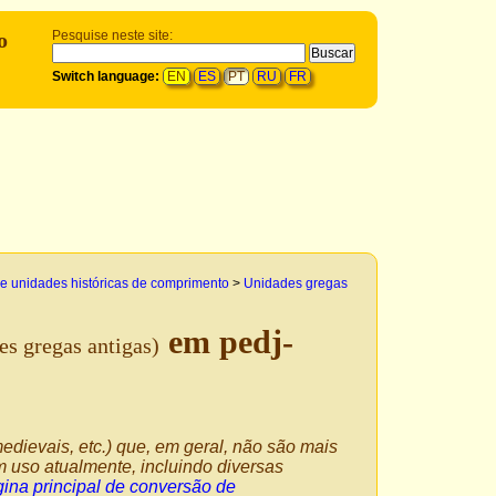
o
Pesquise neste site:
Switch language:
EN
ES
PT
RU
FR
e unidades históricas de comprimento
>
Unidades gregas
em pedj-
es gregas antigas)
edievais, etc.) que, em geral, não são mais
 uso atualmente, incluindo diversas
ina principal de conversão de