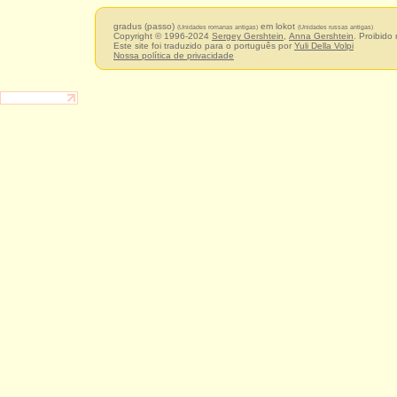
gradus (passo)
em lokot
(Unidades romanas antigas)
(Unidades russas antigas)
Copyright © 1996-2024
Sergey Gershtein
,
Anna Gershtein
. Proibido
Este site foi traduzido para o português por
Yuli Della Volpi
Nossa política de privacidade