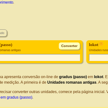
rimento
.
(passo)
lokot
!
romanas antigas
Unidades russ
na apresenta conversão on-line de
gradus (passo)
em
lokot
. 
de medição. A primeira é de
Unidades romanas antigas
. A se
recisar converter outras unidades, comece pela página inicial
t em gradus (passo)
.