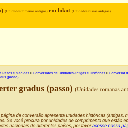
o)
em lokot
(Unidades romanas antigas)
(Unidades russas antigas)
e Pesos e Medidas
>
Conversores de Unidades Antigas e Históricas
>
Conversor d
dus (passo)
rter gradus (passo)
(Unidades romanas ant
página de conversão apresenta unidades históricas (antigas, m
as. Se você procura por unidades de comprimento que estão em
des nacionais de diferentes países, por favor
acesse nossa pág