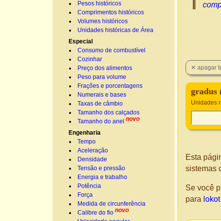
Pesos históricos
comp
Comprimentos históricos
Volumes históricos
Unidades históricas de Área
Especial
Consumo de combustível
Cozinhar
Preço dos alimentos
Peso para volume
Frações e porcentagens
gradus 
Numerais e bases
Unidades 
Taxas de câmbio
Tamanho dos calçados
novo
Tamanho do anel
Engenharia
Tempo
Aceleração
Esta pági
Densidade
sistemas 
Tensão e pressão
Energia e trabalho
Potência
Se você p
Força
para
loko
Medida de circunferência
novo
Calibre do fio