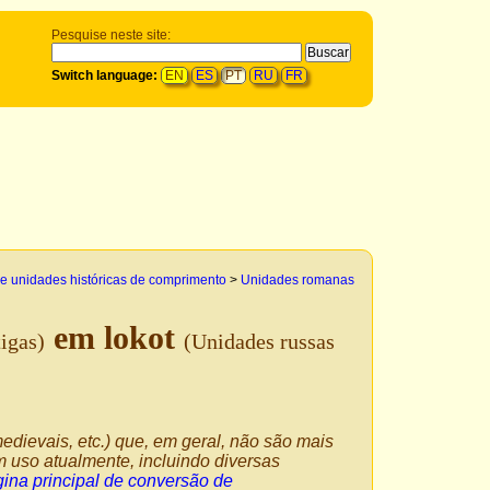
Pesquise neste site:
Switch language:
EN
ES
PT
RU
FR
e unidades históricas de comprimento
>
Unidades romanas
em lokot
igas)
(Unidades russas
edievais, etc.) que, em geral, não são mais
 uso atualmente, incluindo diversas
ina principal de conversão de