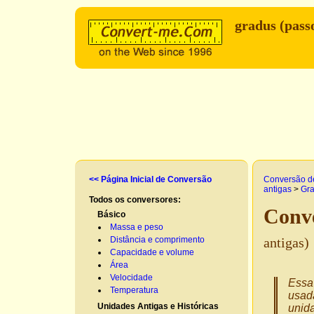
gradus (pass
<< Página Inicial de Conversão
Conversão d
antigas
>
Gra
Todos os conversores:
Conve
Básico
Massa e peso
Distância e comprimento
antigas)
Capacidade e volume
Área
Velocidade
Essa 
Temperatura
usad
Unidades Antigas e Históricas
unida