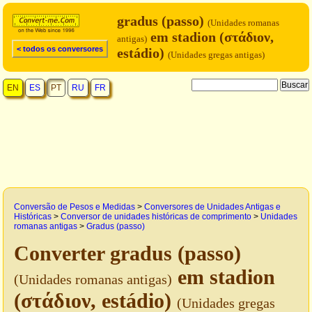
gradus (passo)
(Unidades romanas
em stadion (στάδιον,
antigas)
< todos os conversores
estádio)
(Unidades gregas antigas)
EN
ES
PT
RU
FR
Conversão de Pesos e Medidas
>
Conversores de Unidades Antigas e
Históricas
>
Conversor de unidades históricas de comprimento
>
Unidades
romanas antigas
>
Gradus (passo)
Converter gradus (passo)
em stadion
(Unidades romanas antigas)
(στάδιον, estádio)
(Unidades gregas