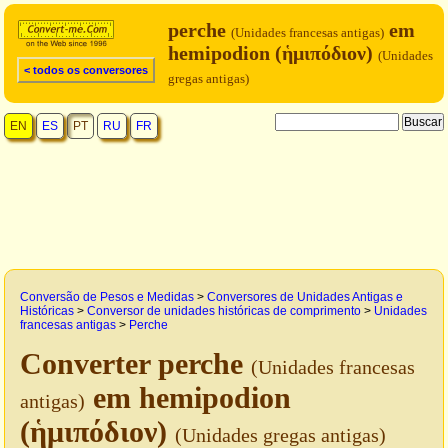
perche
em
(Unidades francesas antigas)
hemipodion (ἡμιπόδιον)
(Unidades
< todos os conversores
gregas antigas)
EN
ES
PT
RU
FR
Conversão de Pesos e Medidas
>
Conversores de Unidades Antigas e
Históricas
>
Conversor de unidades históricas de comprimento
>
Unidades
francesas antigas
>
Perche
Converter perche
(Unidades francesas
em hemipodion
antigas)
(ἡμιπόδιον)
(Unidades gregas antigas)