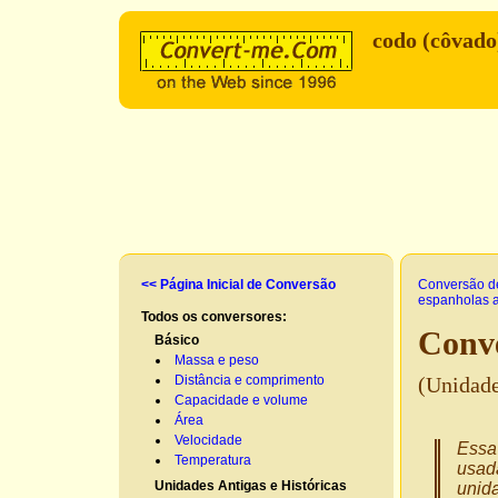
codo (côvad
<< Página Inicial de Conversão
Conversão d
espanholas a
Todos os conversores:
Conve
Básico
Massa e peso
Distância e comprimento
(Unidade
Capacidade e volume
Área
Velocidade
Essa 
Temperatura
usad
Unidades Antigas e Históricas
unida