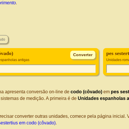
rimento
.
ôvado)
pes sester
spanholas antigas
Unidades rom
na apresenta conversão on-line de
codo (côvado)
em
pes sest
s sistemas de medição. A primeira é de
Unidades espanholas a
recisar converter outras unidades, comece pela página inicial
sestertius em codo (côvado)
.