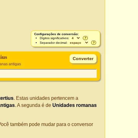
Configurações de conversão:
Dígitos significativos:
?
Separador decimal:
?
tius
anas antigas
ertius
. Estas unidades pertencem a
ntigas
. A segunda é de
Unidades romanas
. Você também pode mudar para o conversor