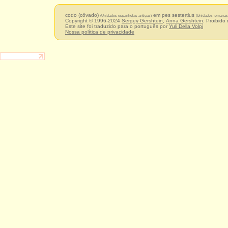
codo (côvado)
em pes sestertius
(Unidades espanholas antigas)
(Unidades romanas 
Copyright © 1996-2024
Sergey Gershtein
,
Anna Gershtein
. Proibido
Este site foi traduzido para o português por
Yuli Della Volpi
Nossa política de privacidade