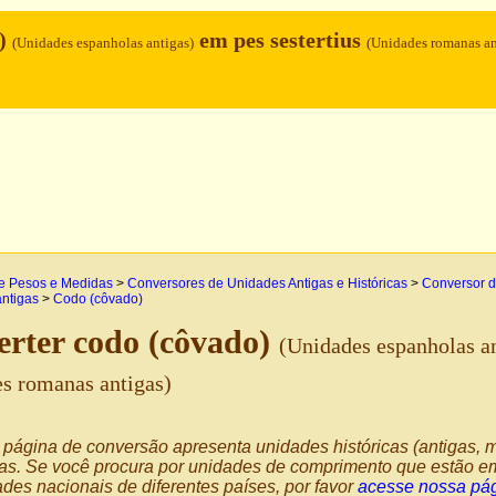
o)
em pes sestertius
(Unidades espanholas antigas)
(Unidades romanas an
e Pesos e Medidas
>
Conversores de Unidades Antigas e Históricas
>
Conversor d
ntigas
>
Codo (côvado)
rter codo (côvado)
(Unidades espanholas an
s romanas antigas)
página de conversão apresenta unidades históricas (antigas, m
as. Se você procura por unidades de comprimento que estão em
des nacionais de diferentes países, por favor
acesse nossa pág