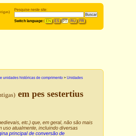
Pesquise neste site:
tigas)
Switch language:
EN
ES
PT
RU
FR
e unidades históricas de comprimento
>
Unidades
em pes sestertius
tigas)
edievais, etc.) que, em geral, não são mais
 uso atualmente, incluindo diversas
ina principal de conversão de