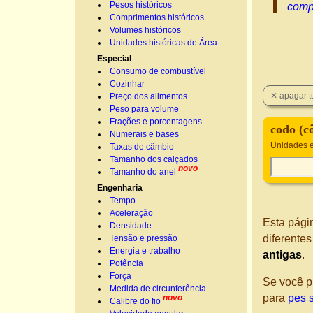
Pesos históricos
comp
Comprimentos históricos
Volumes históricos
Unidades históricas de Área
Especial
Consumo de combustível
Cozinhar
Preço dos alimentos
Peso para volume
Frações e porcentagens
codo (c
Numerais e bases
Unidades e
Taxas de câmbio
Tamanho dos calçados
novo
Tamanho do anel
Engenharia
Tempo
Aceleração
Esta pági
Densidade
diferente
Tensão e pressão
Energia e trabalho
antigas
.
Potência
Força
Se você p
Medida de circunferência
para
pes 
novo
Calibre do fio