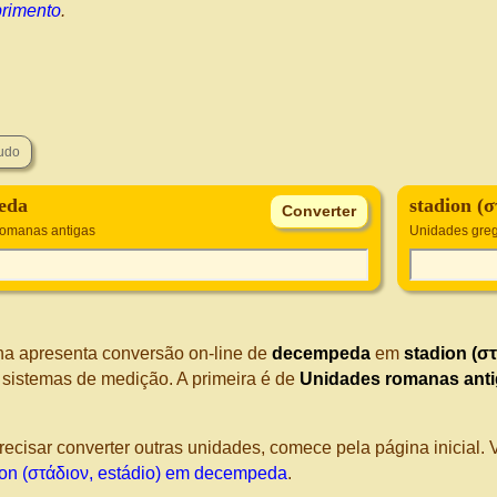
rimento
.
eda
stadion (σ
romanas antigas
Unidades greg
na apresenta conversão on-line de
decempeda
em
stadion (στ
s sistemas de medição. A primeira é de
Unidades romanas ant
recisar converter outras unidades, comece pela página inicial
ion (στάδιον, estádio) em decempeda
.