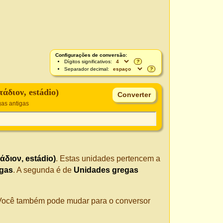
Configurações de conversão:
Dígitos significativos:
?
Separador decimal:
?
τάδιον, estádio)
as antigas
άδιον, estádio)
. Estas unidades pertencem a
igas
. A segunda é de
Unidades gregas
. Você também pode mudar para o conversor