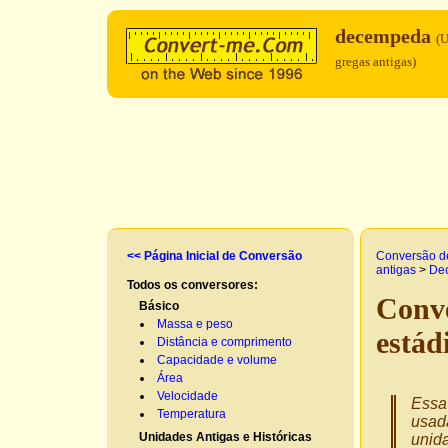
decempeda
(U
gregas antigas)
<< Página Inicial de Conversão
Conversão d
antigas
>
De
Todos os conversores:
Conv
Básico
Massa e peso
estád
Distância e comprimento
Capacidade e volume
Área
Velocidade
Essa 
Temperatura
usad
Unidades Antigas e Históricas
unida