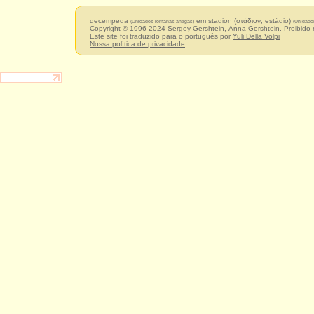
decempeda
em stadion (στάδιον, estádio)
(Unidades romanas antigas)
(Unidade
Copyright © 1996-2024
Sergey Gershtein
,
Anna Gershtein
. Proibido
Este site foi traduzido para o português por
Yuli Della Volpi
Nossa política de privacidade