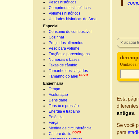
Pesos históricos
comp
Comprimentos históricos
Volumes históricos
Unidades históricas de Área
Especial
Consumo de combustível
Cozinhar
Preço dos alimentos
Peso para volume
Frações e porcentagens
decemp
Numerais e bases
Unidades 
Taxas de câmbio
Tamanho dos calçados
novo
Tamanho do anel
Engenharia
Tempo
Aceleração
Esta pági
Densidade
diferente
Tensão e pressão
Energia e trabalho
antigas
.
Potência
Força
Se você p
Medida de circunferência
para
stad
novo
Calibre do fio