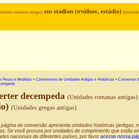
em stadion (στάδιον, estádio)
nidades romanas antigas)
(Unidade
e Pesos e Medidas
>
Conversores de Unidades Antigas e Históricas
>
Conversor d
cempeda
erter decempeda
(Unidades romanas antigas)
io)
(Unidades gregas antigas)
página de conversão apresenta unidades históricas (antigas, m
as. Se você procura por unidades de comprimento que estão em
des nacionais de diferentes países, por favor
acesse nossa pág