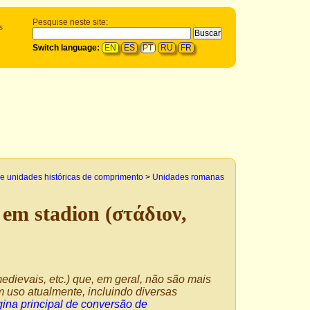
Pesquise neste site:
s
Switch language:
EN
ES
PT
RU
FR
e unidades históricas de comprimento
>
Unidades romanas
em stadion (στάδιον,
edievais, etc.) que, em geral, não são mais
 uso atualmente, incluindo diversas
ina principal de conversão de