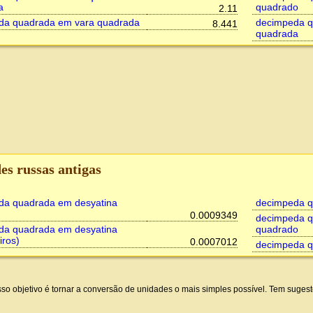
a
quadrado
2.11
da quadrada em vara quadrada
decimpeda q
8.441
quadrada
es russas antigas
da quadrada em desyatina
decimpeda q
0.0009349
decimpeda q
da quadrada em desyatina
quadrado
iros)
0.0007012
decimpeda q
so objetivo é tornar a conversão de unidades o mais simples possível. Tem suge