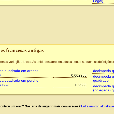
(legal)
es francesas antigas
versas variações locais. As unidades apresentadas a seguir seguem as definições 
da quadrada em arpent
decimpeda q
)
0.002988
decimpeda q
da quadrada em perche
quadrado
 real
0.2988
decimpeda q
(polegada) 
ontrou um erro? Gostaria de sugerir mais conversões?
Entre em contato atrav