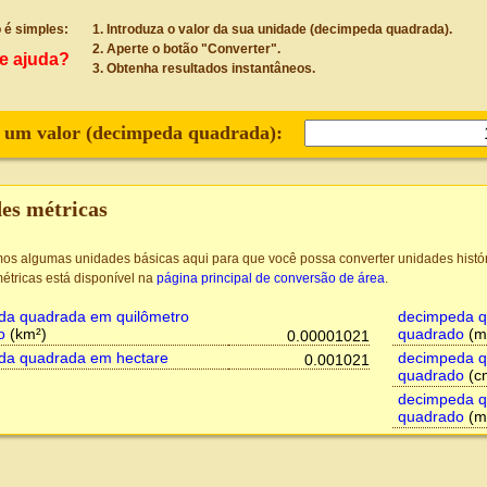
 é simples:
Introduza o valor da sua unidade (decimpeda quadrada).
Aperte o botão "Converter".
e ajuda?
Obtenha resultados instantâneos.
 um valor (
decimpeda quadrada
):
es métricas
mos algumas unidades básicas aqui para que você possa converter unidades hist
étricas está disponível na
página principal de conversão de área
.
da quadrada em quilômetro
decimpeda q
o
(km²)
quadrado
(m
0.00001021
da quadrada em hectare
decimpeda q
0.001021
quadrado
(c
decimpeda q
quadrado
(m