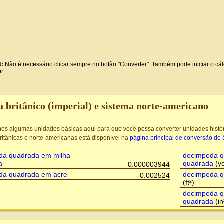
t:
Não é necessário clicar sempre no botão "Converter". Também pode iniciar o cál
r.
a britânico (imperial) e sistema norte-americano
mos algumas unidades básicas aqui para que você possa converter unidades hist
ritânicas e norte-americanas está disponível na
página principal de conversão de 
da quadrada em milha
decimpeda q
a
quadrada
(yd
0.000003944
da quadrada em acre
decimpeda q
0.002524
(ft²)
decimpeda q
quadrada
(in