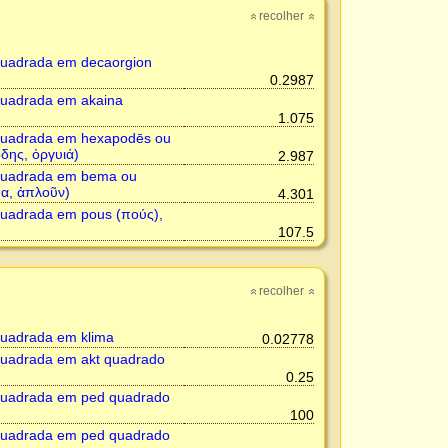
recolher
»
»
uadrada em decaorgion
0.2987
uadrada em akaina
1.075
uadrada em hexapodēs ou
δης, ὀργυιά)
2.987
quadrada em bema ou
μα, ἀπλοῦν)
4.301
uadrada em pous (πούς),
107.5
recolher
»
»
uadrada em klima
0.02778
uadrada em akt quadrado
0.25
uadrada em ped quadrado
100
uadrada em ped quadrado