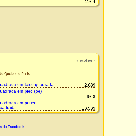
116.4
recolher
»
»
de Quebec e Paris.
uadrada em toise quadrada
2.689
uadrada em pied (pé)
96.8
uadrada em pouce
quadrada
13,939
és do Facebook
.