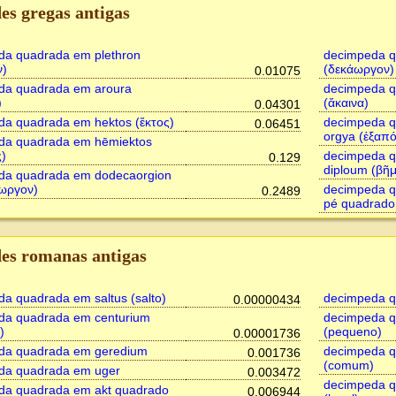
es gregas antigas
da quadrada em plethron
decimpeda q
ν)
(δεκάωργον)
0.01075
da quadrada em aroura
decimpeda q
)
(ἄκαινα)
0.04301
da quadrada em hektos (ἕκτος)
decimpeda q
0.06451
orgya (ἑξαπό
da quadrada em hēmiektos
ς)
decimpeda 
0.129
diploum (βῆ
da quadrada em dodecaorgion
ωργον)
decimpeda q
0.2489
pé quadrado
es romanas antigas
a quadrada em saltus (salto)
decimpeda q
0.00000434
da quadrada em centurium
decimpeda q
)
(pequeno)
0.00001736
da quadrada em geredium
decimpeda q
0.001736
(comum)
da quadrada em uger
0.003472
decimpeda q
da quadrada em akt quadrado
0.006944