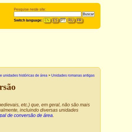
Pesquise neste site:
Switch language:
EN
ES
PT
RU
FR
e unidades históricas de área
>
Unidades romanas antigas
rsão
edievais, etc.) que, em geral, não são mais
almente, incluindo diversas unidades
pal de conversão de área
.