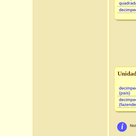
quadrad
decimpe
Unidad
decimpe
(país)
decimpe
(fazende
i
Nos