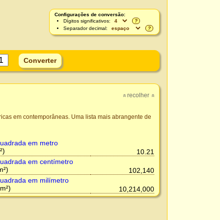
Configurações de conversão:
Dígitos significativos:
?
Separador decimal:
?
recolher
»
»
óricas em contemporâneas. Uma lista mais abrangente de
uadrada em metro
²)
10.21
uadrada em centímetro
m²)
102,140
uadrada em milímetro
m²)
10,214,000