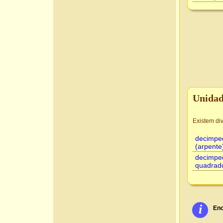
Unidad
Existem di
decimpe
(arpente
decimpe
quadrado
i
Enc