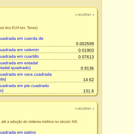
recolher
»
»
ul dos EUA (ex. Texas).
uadrada em cuerda de
0.002599
uadrada em celemin
0.01903
adrada em cuartillo
0.07613
uadrada em estadal
tadal quadrado)
0.9136
uadrada em vara cuadrada
da)
14.62
uadrada em pie cuadrado
o)
131.6
recolher
»
»
 até a adoção do sistema métrico no século XIX.
uadrada em palmo