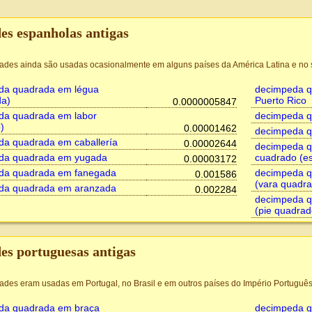
es espanholas antigas
ades ainda são usadas ocasionalmente em alguns países da América Latina e no s
da quadrada em légua
decimpeda q
da)
Puerto Rico
0.0000005847
da quadrada em labor
decimpeda q
)
0.00001462
decimpeda qu
da quadrada em caballería
0.00002644
decimpeda q
da quadrada em yugada
cuadrado (es
0.00003172
da quadrada em fanegada
decimpeda q
0.001586
(vara quadra
da quadrada em aranzada
0.002284
decimpeda q
(pie quadrad
es portuguesas antigas
ades eram usadas em Portugal, no Brasil e em outros países do Império Português
da quadrada em braça
decimpeda q