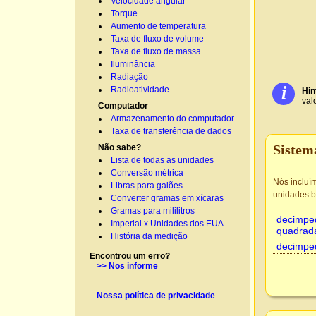
Velocidade angular
Torque
Aumento de temperatura
Taxa de fluxo de volume
Taxa de fluxo de massa
Iluminância
Radiação
i
Radioatividade
Hin
valo
Computador
Armazenamento do computador
Taxa de transferência de dados
Sistem
Não sabe?
Lista de todas as unidades
Conversão métrica
Nós incluí
Libras para galões
unidades b
Converter gramas em xícaras
Gramas para mililitros
decimpe
Imperial x Unidades dos EUA
quadrad
História da medição
decimpe
Encontrou um erro?
>> Nos informe
Nossa política de privacidade