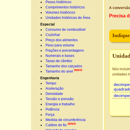
Pesos históricos
Comprimentos históricos
A conversão
Volumes históricos
Precisa d
Unidades históricas de Área
Especial
Consumo de combustível
Indique
Cozinhar
Preço dos alimentos
Peso para volume
Frações e porcentagens
Unidad
Numerais e bases
Taxas de câmbio
Tamanho dos calçados
Nós incluí
novo
Tamanho do anel
unidades m
Engenharia
Tempo
decimpe
Aceleração
quadrad
Densidade
decimpe
Tensão e pressão
Energia e trabalho
Potência
Força
Medida de circunferência
novo
Calibre do fio