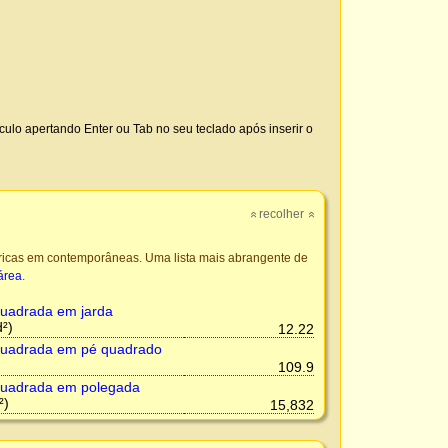
culo apertando Enter ou Tab no seu teclado após inserir o
recolher
»
»
óricas em contemporâneas. Uma lista mais abrangente de
área
.
uadrada em jarda
²)
12.22
uadrada em pé quadrado
109.9
uadrada em polegada
²)
15,832