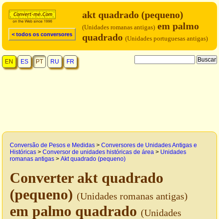
akt quadrado (pequeno)
em palmo
(Unidades romanas antigas)
< todos os conversores
quadrado
(Unidades portuguesas antigas)
EN
ES
PT
RU
FR
Conversão de Pesos e Medidas
>
Conversores de Unidades Antigas e
Históricas
>
Conversor de unidades históricas de área
>
Unidades
romanas antigas
>
Akt quadrado (pequeno)
Converter akt quadrado
(pequeno)
(Unidades romanas antigas)
em palmo quadrado
(Unidades