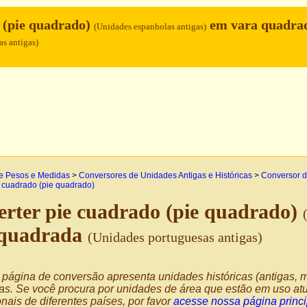
 (pie quadrado)
em vara quadra
(Unidades espanholas antigas)
s antigas)
e Pesos e Medidas
>
Conversores de Unidades Antigas e Históricas
>
Conversor d
 cuadrado (pie quadrado)
rter pie cuadrado (pie quadrado)
 quadrada
(Unidades portuguesas antigas)
página de conversão apresenta unidades históricas (antigas, m
as. Se você procura por unidades de área que estão em uso atu
nais de diferentes países, por favor
acesse nossa página princi