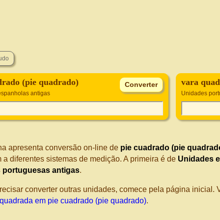
drado (pie quadrado)
vara qua
spanholas antigas
Unidades port
na apresenta conversão on-line de
pie cuadrado (pie quadrad
 a diferentes sistemas de medição. A primeira é de
Unidades e
 portuguesas antigas
.
recisar converter outras unidades, comece pela página inicial
 quadrada em pie cuadrado (pie quadrado)
.