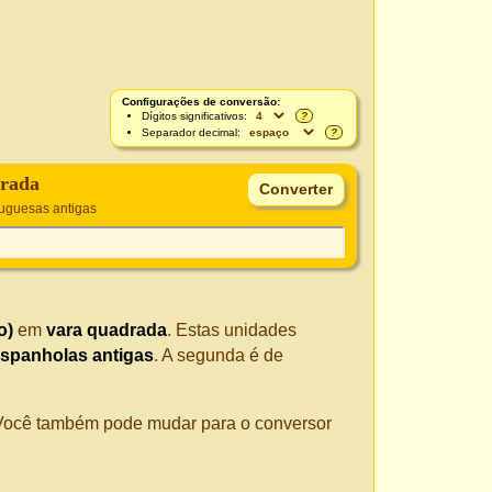
Configurações de conversão:
Dígitos significativos:
?
Separador decimal:
?
drada
uguesas antigas
o)
em
vara quadrada
. Estas unidades
spanholas antigas
. A segunda é de
. Você também pode mudar para o conversor