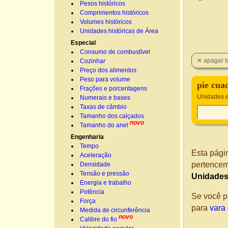
Pesos históricos
Comprimentos históricos
Volumes históricos
Unidades históricas de Área
Especial
Consumo de combustível
Cozinhar
Preço dos alimentos
Peso para volume
pie cua
Frações e porcentagens
Unidades e
Numerais e bases
Taxas de câmbio
Tamanho dos calçados
novo
Tamanho do anel
Engenharia
Tempo
Esta pági
Aceleração
pertencem
Densidade
Tensão e pressão
Unidades
Energia e trabalho
Potência
Se você p
Força
para
vara
Medida de circunferência
novo
Calibre do fio