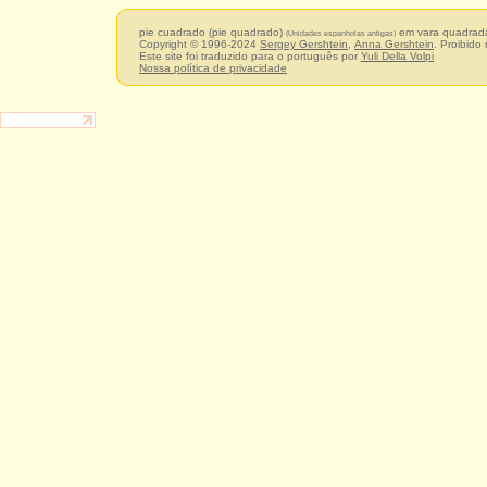
pie cuadrado (pie quadrado)
em vara quadra
(Unidades espanholas antigas)
Copyright © 1996-2024
Sergey Gershtein
,
Anna Gershtein
. Proibido
Este site foi traduzido para o português por
Yuli Della Volpi
Nossa política de privacidade