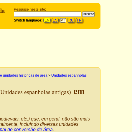
da
Pesquise neste site:
Switch language:
EN
ES
PT
RU
FR
e unidades históricas de área
>
Unidades espanholas
em
(Unidades espanholas antigas)
edievais, etc.) que, em geral, não são mais
almente, incluindo diversas unidades
pal de conversão de área
.