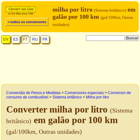
milha por litro
em
(Sistema britânico)
galão por 100 km
(gal/100km, Outras
< todos os conversores
unidades)
EN
ES
PT
RU
FR
Conversão de Pesos e Medidas
>
Conversores especiais
>
Conversor de
consumo de combustível
>
Sistema britânico
>
Milha por litro
Converter milha por litro
(Sistema
em galão por 100 km
britânico)
(gal/100km, Outras unidades)