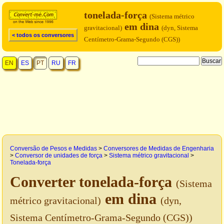
tonelada-força
(Sistema métrico
em dina
gravitacional)
(dyn, Sistema
< todos os conversores
Centímetro-Grama-Segundo (CGS))
EN
ES
PT
RU
FR
Conversão de Pesos e Medidas
>
Conversores de Medidas de Engenharia
>
Conversor de unidades de força
>
Sistema métrico gravitacional
>
Tonelada-força
Converter tonelada-força
(Sistema
em dina
métrico gravitacional)
(dyn,
Sistema Centímetro-Grama-Segundo (CGS))