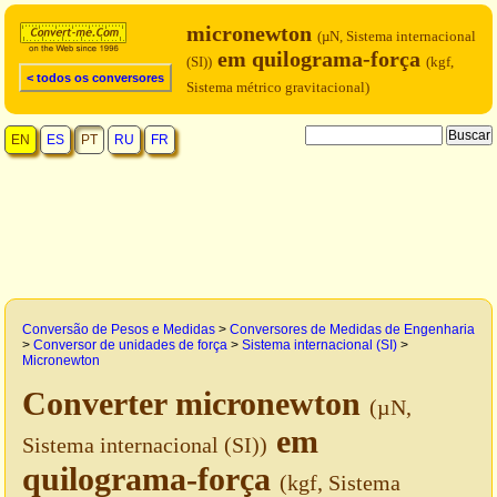
micronewton
(µN, Sistema internacional
em quilograma-força
(SI))
(kgf,
< todos os conversores
Sistema métrico gravitacional)
EN
ES
PT
RU
FR
Conversão de Pesos e Medidas
>
Conversores de Medidas de Engenharia
>
Conversor de unidades de força
>
Sistema internacional (SI)
>
Micronewton
Converter micronewton
(µN,
em
Sistema internacional (SI))
quilograma-força
(kgf, Sistema