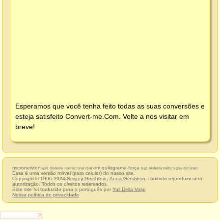
Esperamos que você tenha feito todas as suas conversões e
esteja satisfeito
Convert-me.Com
. Volte a nos visitar em
breve!
micronewton
em quilograma-força
(µN, Sistema internacional (SI))
(kgf, Sistema métrico gravitacional)
Essa é uma versão móvel (para celular) do nosso site.
Copyright © 1996-2024
Sergey Gershtein
,
Anna Gershtein
. Proibido reproduzir sem
autorização. Todos os direitos reservados.
Este site foi traduzido para o português por
Yuli Della Volpi
Nossa política de privacidade