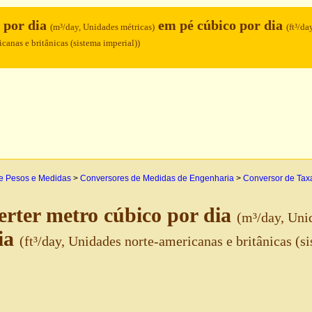
 por dia
em pé cúbico por dia
(m³/day, Unidades métricas)
(ft³/da
canas e britânicas (sistema imperial))
e Pesos e Medidas
>
Conversores de Medidas de Engenharia
>
Conversor de Taxa
rter metro cúbico por dia
(m³/day, Uni
ia
(ft³/day, Unidades norte-americanas e britânicas (s