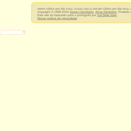
metro cúbico por dia
em pé cúbico por dia
(m³/day, Unidades métricas)
(ft³/day,
Copyright © 1996-2024
Sergey Gershtein
,
Anna Gershtein
. Proibido
Este site foi traduzido para o português por
Yuli Della Volpi
Nossa política de privacidade