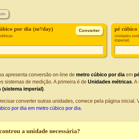
úbico por dia (m³/day)
pé cúbico 
étricas
Unidades nort
imperial)
na apresenta conversão on-line de
metro cúbico por dia
em
pé
tes sistemas de medição. A primeira é de
Unidades métricas
. A
s (sistema imperial)
.
recisar converter outras unidades, comece pela página inicial
úbico por dia em metro cúbico por dia
.
controu a unidade necessária?