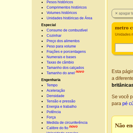
Pesos históricos
Comprimentos históricos
Volumes históricos
Unidades históricas de Área
Especial
metro c
Consumo de combustível
Unidades m
Cozinhar
Preço dos alimentos
Peso para volume
Frações e porcentagens
Numerais e bases
Taxas de câmbio
Tamanho dos calçados
Esta pági
novo
Tamanho do anel
a diferen
Engenharia
britânica
Tempo
Aceleração
Densidade
Se você p
Tensão e pressão
para
pé c
Energia e trabalho
Potência
Força
Medida de circunferência
Não en
novo
Calibre do fio