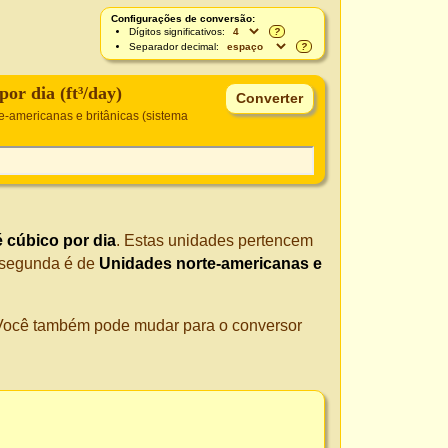
Configurações de conversão:
Dígitos significativos:
?
Separador decimal:
?
por dia (ft³/day)
e-americanas e britânicas (sistema
 cúbico por dia
. Estas unidades pertencem
 segunda é de
Unidades norte-americanas e
. Você também pode mudar para o conversor