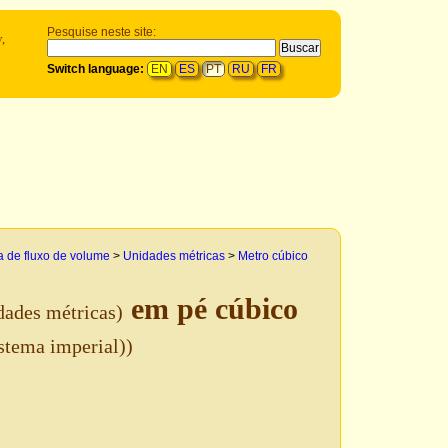
Pesquise neste site:
y,
Switch language:
EN
ES
PT
RU
FR
 de fluxo de volume
>
Unidades métricas
>
Metro cúbico
em pé cúbico
dades métricas)
istema imperial))