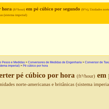
r hora
em pé cúbico por segundo
(ft³/hour)
(ft³/s), Unidades nort
as (sistema imperial)
e Pesos e Medidas
>
Conversores de Medidas de Engenharia
>
Conversor de Taxa
istema imperial)
>
Pé cúbico por hora
rter pé cúbico por hora
em p
(ft³/hour)
 Unidades norte-americanas e britânicas (sistema imperia