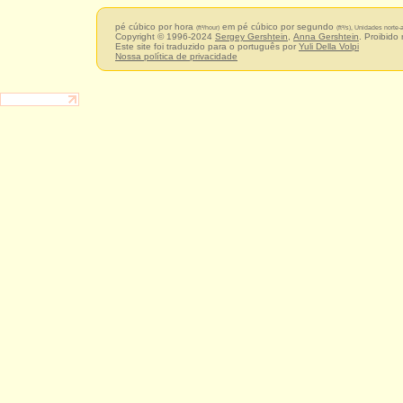
pé cúbico por hora
em pé cúbico por segundo
(ft³/hour)
(ft³/s), Unidades norte
Copyright © 1996-2024
Sergey Gershtein
,
Anna Gershtein
. Proibido
Este site foi traduzido para o português por
Yuli Della Volpi
Nossa política de privacidade