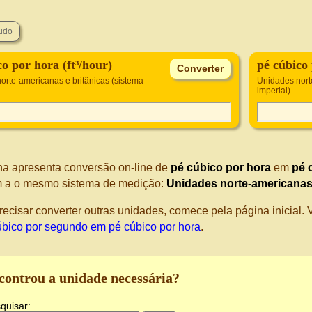
co por hora (ft³/hour)
pé cúbico 
orte-americanas e britânicas (sistema
Unidades nort
imperial)
na apresenta conversão on-line de
pé cúbico por hora
em
pé 
 a o mesmo sistema de medição:
Unidades norte-americanas e
recisar converter outras unidades, comece pela página inicial
úbico por segundo em pé cúbico por hora
.
controu a unidade necessária?
quisar: