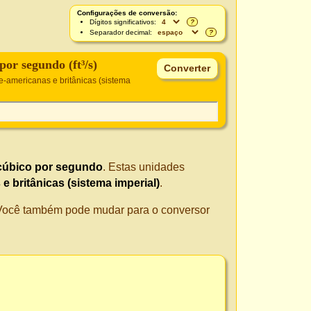
Configurações de conversão:
Dígitos significativos:
?
Separador decimal:
?
por segundo (ft³/s)
e-americanas e britânicas (sistema
cúbico por segundo
. Estas unidades
 britânicas (sistema imperial)
.
. Você também pode mudar para o conversor