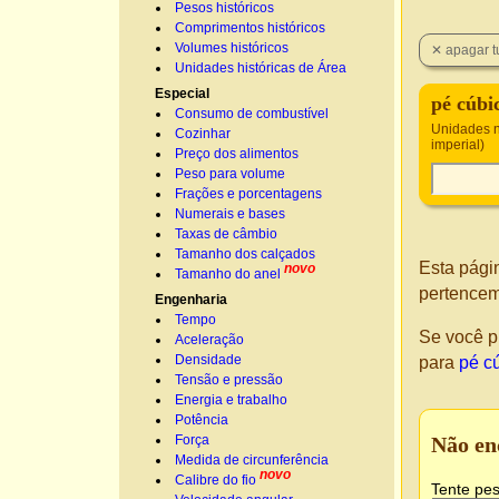
Pesos históricos
Comprimentos históricos
Volumes históricos
Unidades históricas de Área
Especial
pé cúbi
Consumo de combustível
Unidades n
Cozinhar
imperial)
Preço dos alimentos
Peso para volume
Frações e porcentagens
Numerais e bases
Taxas de câmbio
Tamanho dos calçados
Esta pági
novo
Tamanho do anel
pertencem
Engenharia
Tempo
Se você p
Aceleração
Densidade
para
pé c
Tensão e pressão
Energia e trabalho
Potência
Não en
Força
Medida de circunferência
novo
Calibre do fio
Tente pes