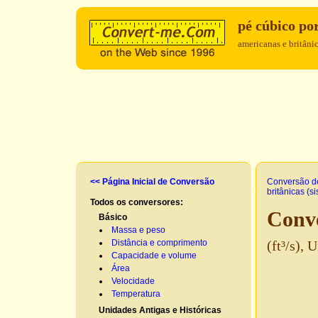
pé cúbico po
americanas e britânic
<< Página Inicial de Conversão
Conversão d
britânicas (s
Todos os conversores:
Conve
Básico
Massa e peso
Distância e comprimento
(ft³/s),
Capacidade e volume
Área
Velocidade
Temperatura
Unidades Antigas e Históricas