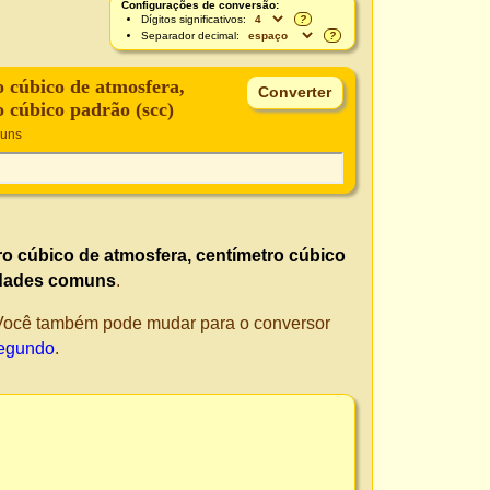
Configurações de conversão:
Dígitos significativos:
?
Separador decimal:
?
o cúbico de atmosfera,
o cúbico padrão (scc)
muns
ro cúbico de atmosfera, centímetro cúbico
dades comuns
.
. Você também pode mudar para o conversor
segundo
.