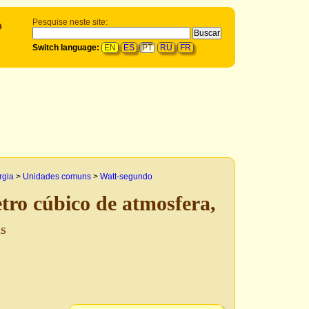
o
Pesquise neste site:
Switch language:
EN
ES
PT
RU
FR
rgia
>
Unidades comuns
>
Watt-segundo
ro cúbico de atmosfera,
ns