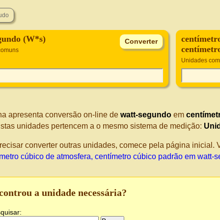
gundo (W*s)
centímetr
centímetr
comuns
Unidades co
na apresenta conversão on-line de
watt-segundo
em
centímet
Estas unidades pertencem a o mesmo sistema de medição:
Uni
recisar converter outras unidades, comece pela página inicial
ímetro cúbico de atmosfera, centímetro cúbico padrão em watt-
controu a unidade necessária?
quisar: