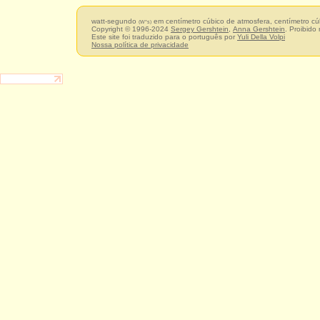
watt-segundo
em centímetro cúbico de atmosfera, centímetro c
(W*s)
Copyright © 1996-2024
Sergey Gershtein
,
Anna Gershtein
. Proibido
Este site foi traduzido para o português por
Yuli Della Volpi
Nossa política de privacidade