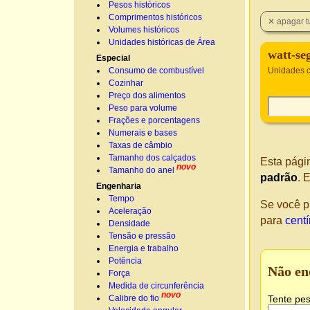
Pesos históricos
Comprimentos históricos
Volumes históricos
Unidades históricas de Área
watt-se
Especial
Consumo de combustível
Unidades 
Cozinhar
Preço dos alimentos
Peso para volume
Frações e porcentagens
Numerais e bases
Taxas de câmbio
Tamanho dos calçados
Esta pági
novo
Tamanho do anel
padrão
. 
Engenharia
Tempo
Se você p
Aceleração
para
cent
Densidade
Tensão e pressão
Energia e trabalho
Potência
Não en
Força
Medida de circunferência
novo
Tente pes
Calibre do fio