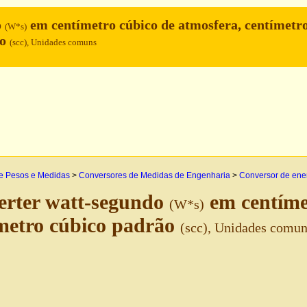
o
em centímetro cúbico de atmosfera, centímetr
(W*s)
ão
(scc), Unidades comuns
e Pesos e Medidas
>
Conversores de Medidas de Engenharia
>
Conversor de ene
erter watt-segundo
em centímet
(W*s)
metro cúbico padrão
(scc), Unidades comu