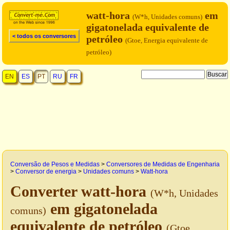
watt-hora
em
(W*h, Unidades comuns)
gigatonelada equivalente de
< todos os conversores
petróleo
(Gtoe, Energia equivalente de
petróleo)
EN
ES
PT
RU
FR
Conversão de Pesos e Medidas
>
Conversores de Medidas de Engenharia
>
Conversor de energia
>
Unidades comuns
>
Watt-hora
Converter watt-hora
(W*h, Unidades
em gigatonelada
comuns)
equivalente de petróleo
(Gtoe,