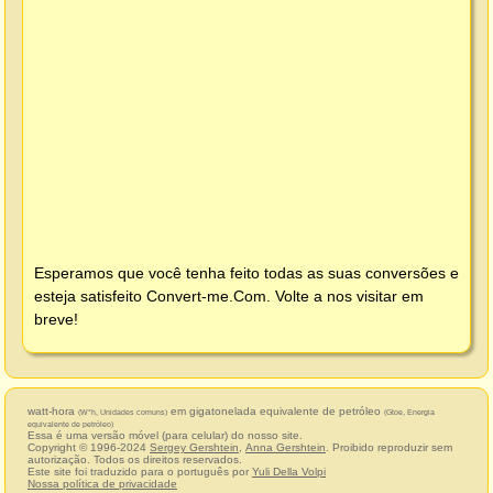
Esperamos que você tenha feito todas as suas conversões e
esteja satisfeito
Convert-me.Com
. Volte a nos visitar em
breve!
watt-hora
em gigatonelada equivalente de petróleo
(W*h, Unidades comuns)
(Gtoe, Energia
equivalente de petróleo)
Essa é uma versão móvel (para celular) do nosso site.
Copyright © 1996-2024
Sergey Gershtein
,
Anna Gershtein
. Proibido reproduzir sem
autorização. Todos os direitos reservados.
Este site foi traduzido para o português por
Yuli Della Volpi
Nossa política de privacidade