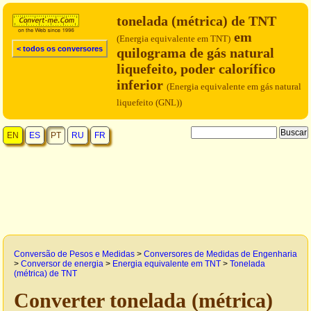
tonelada (métrica) de TNT
em
(Energia equivalente em TNT)
< todos os conversores
quilograma de gás natural
liquefeito, poder calorífico
inferior
(Energia equivalente em gás natural
liquefeito (GNL))
EN
ES
PT
RU
FR
Conversão de Pesos e Medidas
>
Conversores de Medidas de Engenharia
>
Conversor de energia
>
Energia equivalente em TNT
>
Tonelada
(métrica) de TNT
Converter tonelada (métrica)