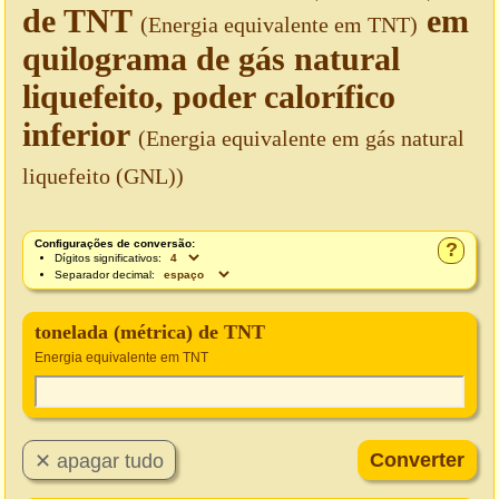
de TNT
em
(Energia equivalente em TNT)
quilograma de gás natural
liquefeito, poder calorífico
inferior
(Energia equivalente em gás natural
liquefeito (GNL))
Configurações de conversão:
?
Dígitos significativos:
Separador decimal:
tonelada (métrica) de TNT
Energia equivalente em TNT