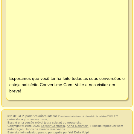
Esperamos que você tenha feito todas as suas conversões e
esteja satisfeito
Convert-me.Com
. Volte a nos visitar em
breve!
litro de GLP, poder calorífico inferior
em
(Energia equivalente em gás liquefeito de petróleo (GLP))
quilocaloria
(kcal, Unidades comuns)
Essa é uma versão móvel (para celular) do nosso site.
Copyright © 1996-2024
Sergey Gershtein
,
Anna Gershtein
. Proibido reproduzir sem
autorização. Todos os direitos reservados.
Este site foi traduzido para o português por
Yuli Della Volpi