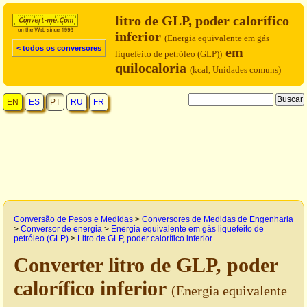
litro de GLP, poder calorífico
inferior
(Energia equivalente em gás
< todos os conversores
em
liquefeito de petróleo (GLP))
quilocaloria
(kcal, Unidades comuns)
EN
ES
PT
RU
FR
Conversão de Pesos e Medidas
>
Conversores de Medidas de Engenharia
>
Conversor de energia
>
Energia equivalente em gás liquefeito de
petróleo (GLP)
>
Litro de GLP, poder calorífico inferior
Converter litro de GLP, poder
calorífico inferior
(Energia equivalente