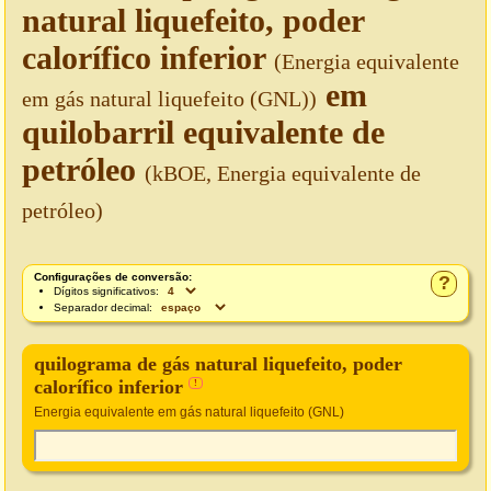
natural liquefeito, poder
calorífico inferior
(Energia equivalente
em
em gás natural liquefeito (GNL))
quilobarril equivalente de
petróleo
(kBOE, Energia equivalente de
petróleo)
Configurações de conversão:
?
Dígitos significativos:
Separador decimal:
quilograma de gás natural liquefeito, poder
calorífico inferior
!
Energia equivalente em gás natural liquefeito (GNL)