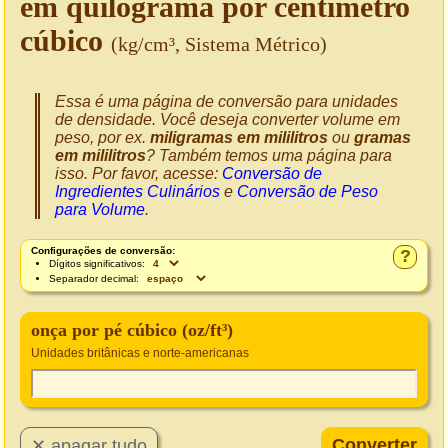
em quilograma por centímetro
cúbico
(kg/cm³, Sistema Métrico)
Essa é uma página de conversão para unidades
de densidade. Você deseja converter volume em
peso, por ex.
miligramas em mililitros
ou
gramas
em mililitros
? Também temos uma página para
isso. Por favor, acesse:
Conversão de
Ingredientes Culinários
e
Conversão de Peso
para Volume
.
Configurações de conversão:
?
Dígitos significativos:
Separador decimal:
onça por pé cúbico (oz/ft³)
Unidades britânicas e norte-americanas