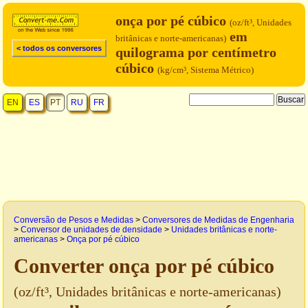
onça por pé cúbico
(oz/ft³, Unidades
em
britânicas e norte-americanas)
< todos os conversores
quilograma por centímetro
cúbico
(kg/cm³, Sistema Métrico)
EN
ES
PT
RU
FR
Conversão de Pesos e Medidas
>
Conversores de Medidas de Engenharia
>
Conversor de unidades de densidade
>
Unidades britânicas e norte-
americanas
>
Onça por pé cúbico
Converter onça por pé cúbico
(oz/ft³, Unidades britânicas e norte-americanas)