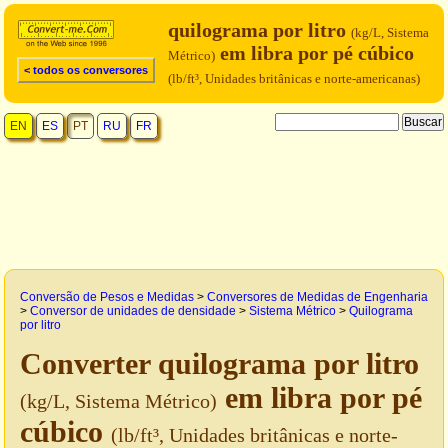
quilograma por litro
(kg/L, Sistema
em libra por pé cúbico
Métrico)
< todos os conversores
(lb/ft³, Unidades britânicas e norte-americanas)
EN
ES
PT
RU
FR
Conversão de Pesos e Medidas
>
Conversores de Medidas de Engenharia
>
Conversor de unidades de densidade
>
Sistema Métrico
>
Quilograma
por litro
Converter quilograma por litro
em libra por pé
(kg/L, Sistema Métrico)
cúbico
(lb/ft³, Unidades britânicas e norte-