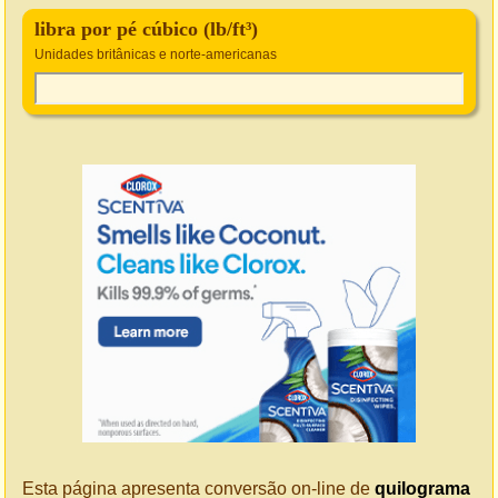
libra por pé cúbico (lb/ft³)
Unidades britânicas e norte-americanas
Esta página apresenta conversão on-line de
quilograma