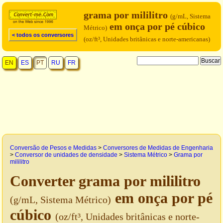
grama por mililitro
(g/mL, Sistema
em onça por pé cúbico
Métrico)
< todos os conversores
(oz/ft³, Unidades britânicas e norte-americanas)
EN
ES
PT
RU
FR
Conversão de Pesos e Medidas
>
Conversores de Medidas de Engenharia
>
Conversor de unidades de densidade
>
Sistema Métrico
>
Grama por
mililitro
Converter grama por mililitro
em onça por pé
(g/mL, Sistema Métrico)
cúbico
(oz/ft³, Unidades britânicas e norte-